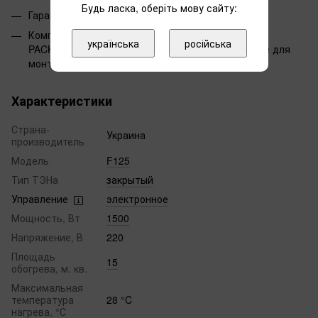
Будь ласка, оберіть мову сайту:
Гарантия: 5 лет
Комплектация: с конвектором Atlantic F125 CMG-
українська
російська
PACK0/M кабель подключения, вилка и крепление для
монтажа
Характеристики
Страна-
Украина
производитель
Модель
F125
Тип ТЭНа
закрытый
Управление
электронное
Мощность, Вт
1500
Напряжение, В
220
Площадь
15
обогрева, м. кв.
Максимальная
температура
28 °C
нагрева, °С