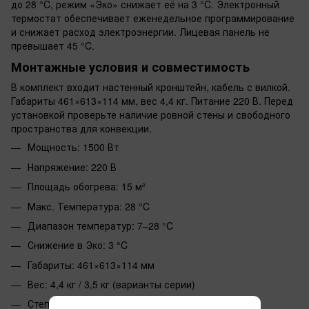
до 28 °C, режим «Эко» снижает её на 3 °C. Электронный
термостат обеспечивает еженедельное программирование
и снижает расход электроэнергии. Лицевая панель не
превышает 45 °C.
Монтажные условия и совместимость
В комплект входит настенный кронштейн, кабель с вилкой.
Габариты 461×613×114 мм, вес 4,4 кг. Питание 220 В. Перед
установкой проверьте наличие ровной стены и свободного
пространства для конвекции.
Мощность: 1500 Вт
Напряжение: 220 В
Площадь обогрева: 15 м²
Макс. Температура: 28 °C
Диапазон температур: 7–28 °C
Снижение в Эко: 3 °C
Габариты: 461×613×114 мм
Вес: 4,4 кг / 3,5 кг (варианты серии)
Степень защиты: IP24