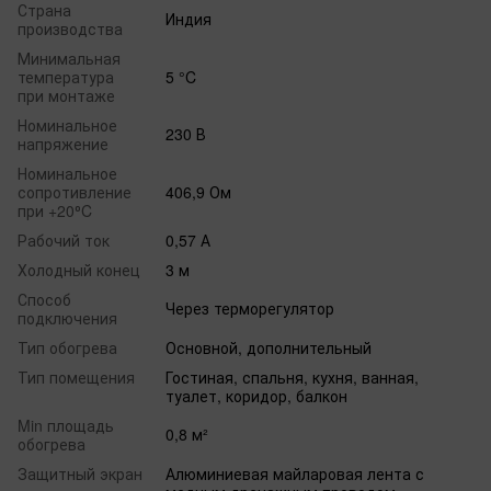
Страна
Индия
производства
Минимальная
температура
5 °C
при монтаже
Номинальное
230 В
напряжение
Номинальное
сопротивление
406,9 Ом
при +20⁰C
Рабочий ток
0,57 А
Холодный конец
3 м
Способ
Через терморегулятор
подключения
Тип обогрева
Основной, дополнительный
Тип помещения
Гостиная, спальня, кухня, ванная,
туалет, коридор, балкон
Min площадь
0,8 м²
обогрева
Защитный экран
Алюминиевая майларовая лента с