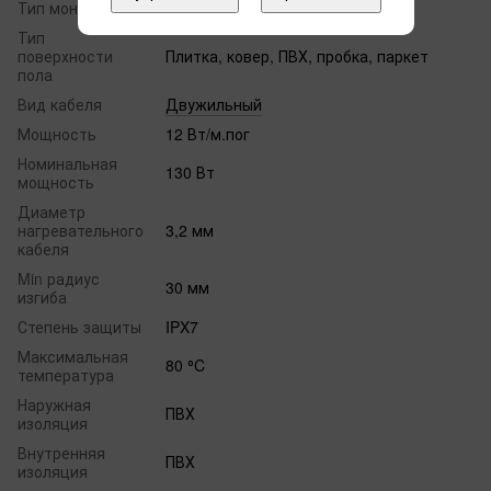
Тип монтажа
В стяжку
Тип
поверхности
Плитка, ковер, ПВХ, пробка, паркет
пола
Вид кабеля
Двужильный
Мощность
12 Вт/м.пог
Номинальная
130 Вт
мощность
Диаметр
нагревательного
3,2 мм
кабеля
Min радиус
30 мм
изгиба
Степень защиты
IPX7
Максимальная
80 ⁰C
температура
Наружная
ПВХ
изоляция
Внутренняя
ПВХ
изоляция