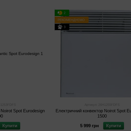
2
РЕКОМЕНДУЄМО
3
6H1253FDFS
Артикул: 26H1255FDFS
Noirot Spot Eurodesign
Електричний конвектор Noirot Spot E
00
1500
Купити
5 999 грн
Купити