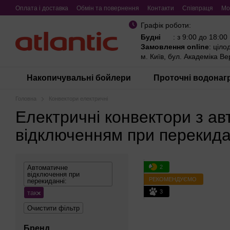
Перейти до основного контенту
Оплата і доставка
Обмін та повернення
Контакти
Співпраця
Мо
Графік роботи:
Будні
: з 9:00 до 18:00
Замовлення online
: ціло
м. Київ, бул. Академіка В
Накопичувальні бойлери
Проточні водонагр
Головна
Конвектори електричні
Електричні конвектори з а
відключенням при перекида
2
Автоматичне
відключення при
РЕКОМЕНДУЄМО
перекиданні:
3
так
Очистити фільтр
Бренд