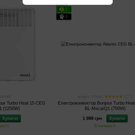
ХІТ
2
3
2
 100065
Артикул: 100064
our Turbo Heat 15 CEG
Електроконвектор Bonjour Turbo Hea
1 (1250W)
BL-Meca/Q1 (750W)
Купити
1 999 грн
Купити
ності
В наявності