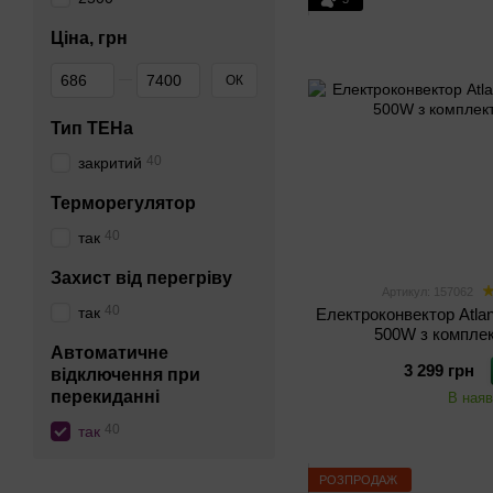
Ціна, грн
Від Ціна, грн
До Ціна, грн
ОК
Тип ТЕНа
40
закритий
Терморегулятор
40
так
Захист від перегріву
Артикул: 157062
40
так
Електроконвектор Atla
500W з комплек
Автоматичне
3 299 грн
відключення при
перекиданні
В наяв
40
так
РОЗПРОДАЖ