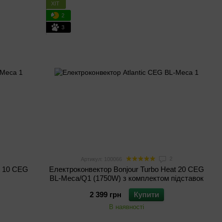
ХІТ
2
3
2
Артикул: 100066
t 10 CEG
Електроконвектор Bonjour Turbo Heat 20 CEG
BL-Meca/Q1 (1750W) з комплектом підставок
2 399 грн
Купити
В наявності