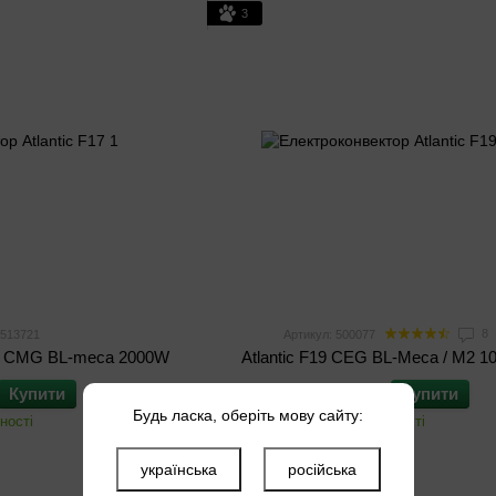
3
8
 513721
Артикул: 500077
AL CMG BL-meca 2000W
Atlantic F19 CEG BL-Meca / M2 
Купити
2 899 грн
Купити
Будь ласка, оберіть мову сайту:
ності
В наявності
українська
російська