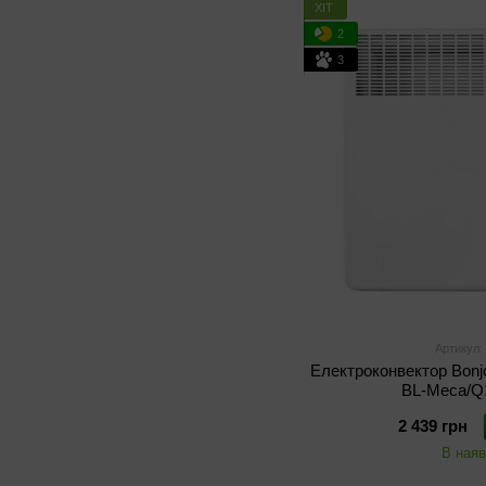
ХІТ
2
3
Артикул:
Електроконвектор Bonj
BL-Meca/Q
2 439 грн
В наяв