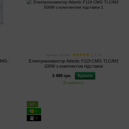
13
Артикул: 157063
 CMG-
Електроконвектор Atlantic F119 CMG TLC/M2
100W з комплектом підставок
3 499 грн
Купити
В наявності
ХІТ
2
3