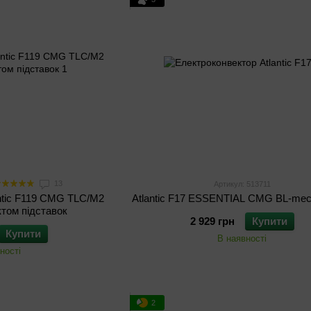
13
Артикул: 513711
ntic F119 CMG TLC/M2
Atlantic F17 ESSENTIAL CMG BL-me
том підставок
2 929 грн
Купити
Купити
В наявності
ності
2