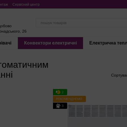
нтаж
Сервісний центр
добово
ернадського, 26
івачі
Конвектори електричні
Електрична тепл
втоматичним
нні
Сортува
2
РЕКОМЕНДУЄМО
3