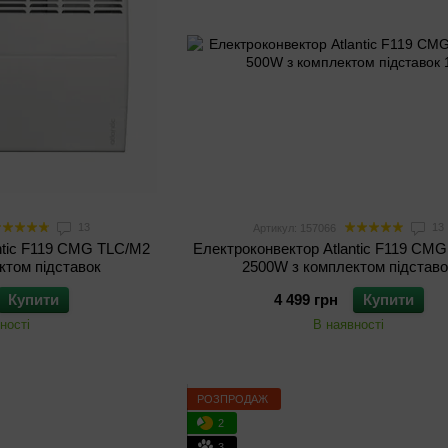
13
13
Артикул: 157066
ntic F119 CMG TLC/M2
Електроконвектор Atlantic F119 CM
ктом підставок
2500W з комплектом підставо
Купити
4 499 грн
Купити
ності
В наявності
РОЗПРОДАЖ
2
3