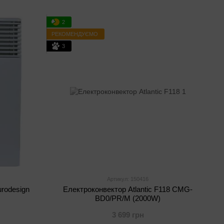
2
РЕКОМЕНДУЄМО
3
Артикул: 150416
urodesign
Електроконвектор Atlantic F118 CMG-
BD0/PR/M (2000W)
3 699 грн