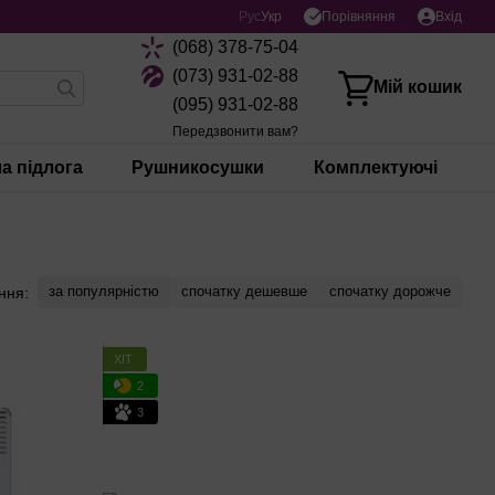
Порівняння
Рус
Укр
Вхід
(068) 378-75-04
(073) 931-02-88
Мій кошик
(095) 931-02-88
Передзвонити вам?
а підлога
Рушникосушки
Комплектуючі
за популярністю
спочатку дешевше
спочатку дорожче
ння:
ХІТ
2
3