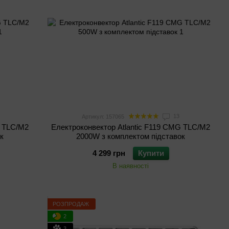
13
Артикул: 157065
G TLC/M2
Електроконвектор Atlantic F119 CMG TLC/M2
к
2000W з комплектом підставок
4 299 грн
Купити
В наявності
РОЗПРОДАЖ
2
3