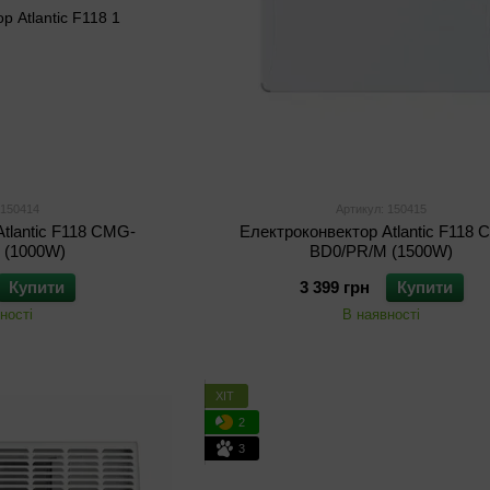
 150414
Артикул: 150415
tlantic F118 CMG-
Електроконвектор Atlantic F118
 (1000W)
BD0/PR/M (1500W)
Купити
3 399 грн
Купити
ності
В наявності
ХІТ
2
3