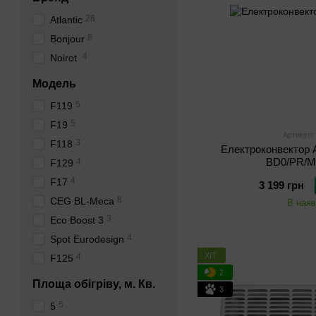
28
Atlantic
8
Bonjour
4
Noirot
Модель
5
F119
5
F19
Артикул:
3
F118
Електроконвектор A
BD0/PR/M
4
F129
4
F17
3 199 грн
8
CEG BL-Meca
В наяв
3
Eco Boost 3
4
Spot Eurodesign
ХІТ
4
F125
2
Площа обігріву, м. Кв.
3
5
5