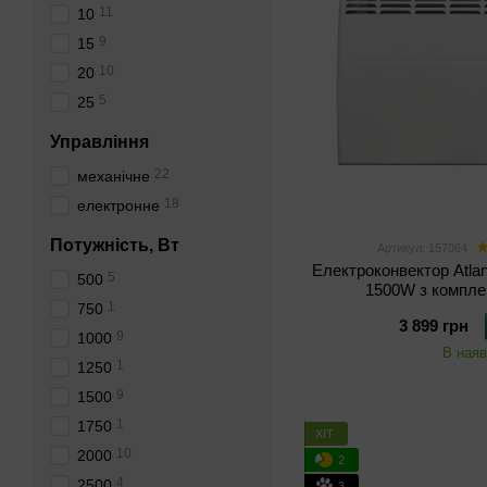
11
10
9
15
10
20
5
25
Управління
22
механічне
18
електронне
Потужність, Вт
Артикул: 157064
Електроконвектор Atla
5
500
1500W з компле
1
750
3 899 грн
9
1000
В наяв
1
1250
9
1500
1
1750
ХІТ
10
2000
2
4
2500
3