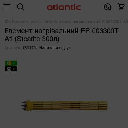
Комплектуючі
ТЕНи
Елемент нагрівальний ER 003300T Atl 
Елемент нагрівальний ER 003300T
Atl (Steatite 300л)
Артикул:
160173
Написати відгук
2
3