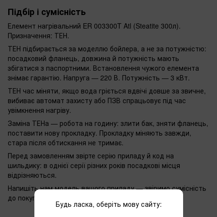
Підбір і сумісність
Елемент нагрівальний ER 003300T Atl (Steatite 300л).
Призначення: ТЕН.
ТЕН підбирається за моделлю бойлера, а не за потужністю:
посадковий фланець, довжина й потужність мають
збігатися з паспортними. Встановлення чужого елемента
знімає гарантію. Напруга — 220 В. Потужність — 3 кВт.
ТЕН час міняти, якщо вода гріється вдвічі довше за звичне,
вибиває автомат захисту або ПЗВ спрацьовує під час
увімкнення нагріву.
Заміна ТЕНа — робота на годину: злити бак, зняти фланець,
поставити нову прокладку. Прокладку міняють завжди,
стара після обтискання не тримає.
Перед замовленням звірте серію приладу й код на
шильдику: в однієї серії різних років посадкові місця
відрізняються.
Напишіть нам модель вашого приладу — звіримо сумісність
до покупки.
Будь ласка, оберіть мову сайту: