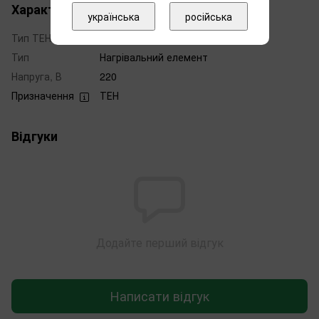
Характеристики
українська
російська
Тип ТЕНа
сухий
Тип
Нагрівальний елемент
Напруга, В
220
Призначення
ТЕН
Відгуки
Додайте перший відгук
Написати відгук