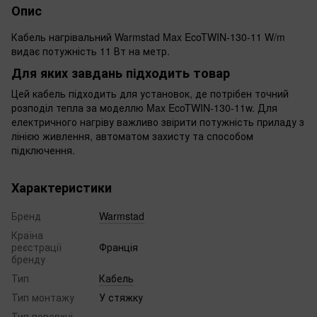
Опис
Кабель нагрівальний Warmstad Max EcoTWIN-130-11 W/m
видає потужність 11 Вт на метр.
Для яких завдань підходить товар
Цей кабель підходить для установок, де потрібен точний
розподіл тепла за моделлю Max EcoTWIN-130-11w. Для
електричного нагріву важливо звірити потужність приладу з
лінією живлення, автоматом захисту та способом
підключення.
Характеристики
Бренд
Warmstad
Країна
реєстрації
Франція
бренду
Тип
Кабель
Тип монтажу
У стяжку
Тип поверхні