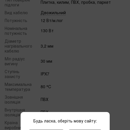
Плитка, килим, ПВХ, пробка, паркет
підлоги
Вид кабелю
Двожильний
Потужність
12 Вт/м.пог
Номінальна
130 Вт
потужність
Діаметр
нагрівального
3,2 мм
кабелю
Min радіус
30 мм
вигину
Ступінь
IPX7
захисту
Максимальна
80 ⁰C
температура
Зовнішня
ПВХ
ізоляція
Внутрішня
ПВХ
ізоляція
Будь ласка, оберіть мову сайту:
Країна
Індія
виробництва