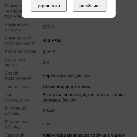
українська
російська
Мінімальна
температура
5 °C
при монтажі
Номінальна
230 В
напруга
Номінальний
406,9 Ом
опір при +20⁰C
Робочий струм
0,57 А
Холодний
3 м
кінець
Спосіб
Через терморегулятор
підключення
Тип обігріву
Основний, додатковий
Тип
Вітальня, спальня, кухня, ванна, туалет,
приміщення
коридор, балкон
Min площа
0,8 м²
обігріву
Max площа
1 м²
обігріву
Захисний
Алюмінієва майларова стрічка з мідним