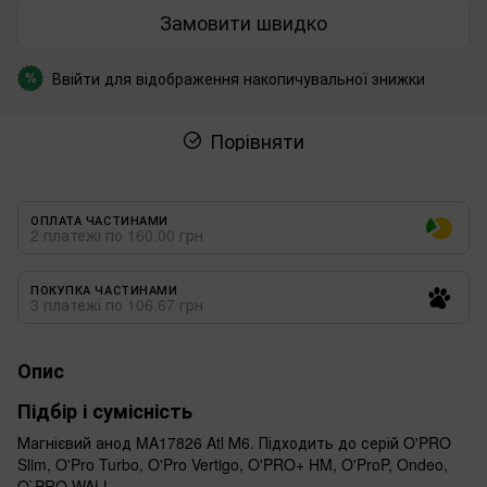
Замовити швидко
Ввійти
для відображення накопичувальної знижки
%
Порівняти
ОПЛАТА ЧАСТИНАМИ
2 платежі по 160.00 грн
ПОКУПКА ЧАСТИНАМИ
3 платежі по 106.67 грн
Опис
Підбір і сумісність
Магнієвий анод MA17826 Atl М6. Підходить до серій O'PRO
Slim, O'Pro Turbo, O'Pro Vertigo, O'PRO+ HM, O'ProP, Ondeo,
O`PRO WALL.