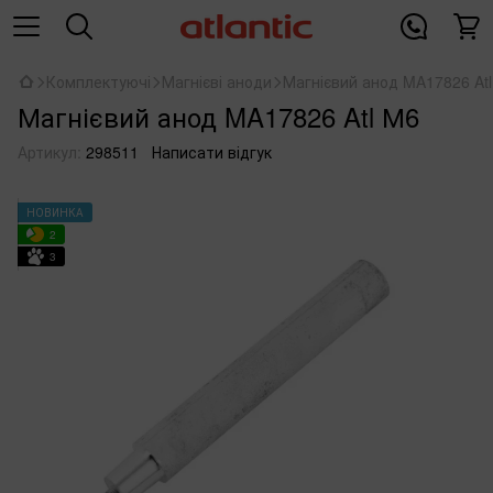
Комплектуючі
Магнієві аноди
Магнієвий анод MA17826 At
Магнієвий анод MA17826 Atl М6
Артикул:
298511
Написати відгук
НОВИНКА
2
3