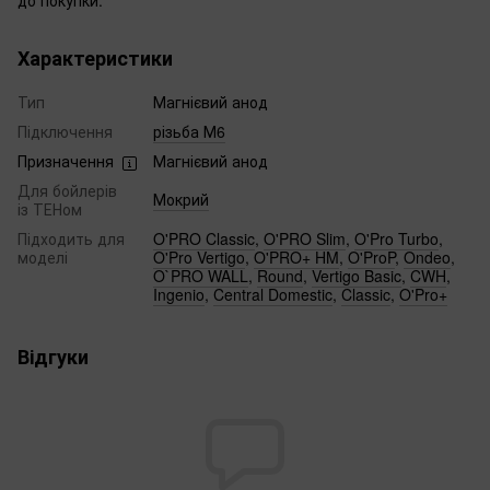
Характеристики
Тип
Магнієвий анод
Підключення
різьба М6
Призначення
Магнієвий анод
Для бойлерів
Мокрий
із ТЕНом
Підходить для
O'PRO Classic
,
O'PRO Slim
,
O'Pro Turbo
,
моделі
O'Pro Vertigo
,
O'PRO+ HM
,
O'ProP
,
Ondeo
,
O`PRO WALL
,
Round
,
Vertigo Basic
,
CWH
,
Ingenio
,
Central Domestic
,
Classic
,
O'Pro+
Відгуки