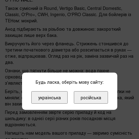
Також сумісний із Round, Vertigo Basic, Central Domestic,
Classic, O'Pro+, CWH, Ingenio, O'PRO Classic. Для бойлерів із
ТЕНом: мокрий.
Анод підбирають за різьбою та довжиною: закороткий
захищає лише верх бака.
Викручують його через фланець. Стрижень стоншився до
третини початкового діаметра або розсипається в руках —
отже, відпрацював. Огляд раз на рік, заміна зазвичай раз на
два.
Ознаки, що тягнути більше не можна: вода пахне
сірководнем, бак клацає під час нагріву, на зливі
Будь ласка, оберіть мову сайту:
зʼявляється іржава завись.
Беріть, якщо бойлеру більше двох років і анод із покупки не
міняли: стрижень коштує частки відсотка від ціни бака, який
українська
російська
він захищає.
Перед замовленням звірте серію приладу й код на
шильдику: в однієї серії різних років посадкові місця
відрізняються.
Напишіть нам модель вашого приладу — звіримо сумісність
до покупки.