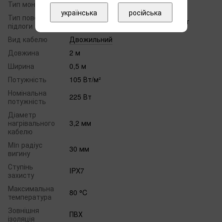
Тип монтажу
У стяжку
українська
російська
Тип поверхні
Плитка, килим, ПВХ, пробка, паркет
підлоги
Вид кабелю
Двожильний
Довжина
2 м
Ширина
0,5 м
Потужність
105 Вт/м²
Номінальна
225 Вт
потужність
Діаметр
нагрівального
3,2 мм
кабелю
Min радіус
30 мм
вигину
Ступінь
IPX7
захисту
Максимальна
80 ⁰C
температура
Зовнішня
ПВХ
ізоляція