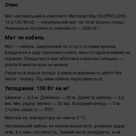
Опис
Мат нагрівальний в комплекті Warmstad Max EcoPRO-2250-
15.0/150 W/m2 — нагрівальний мат на 15 м² вільної площі.
Номінальна потужність комплекту — 2250 Вт.
Мат чи кабель
Мат — кабель, закріплений на сітці з готовим кроком.
Кладеться в шар плиткового клею, висоту підлоги майже не
піднімає. Площа мата має збігатися з вільною площею —
різати й міняти крок не можна.
Рахується вільна площа: з кімнати віднімають меблі без
ніжок і техніку. Під ними кабель перегрівається.
Укладання: 150 Вт на м²
Ширина — 0,5 м. Довжина — 30 м. Діаметр кабелю — 3,2
мм. Мін. радіус вигину — 30 мм. Холодний кінець — 3 м.
Ступінь захисту — IPX7.
Монтаж за температури не нижче 5 °C.
Нагрівальний кабель не можна вкоротити: довжина задає
опір, а з ним і потужність. Зайвий метр укладають, а не