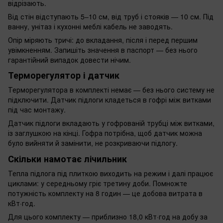
відрізають.
Від стін відступають 5–10 см, від труб і стояків — 10 см. Під
ванну, унітаз і кухонні меблі кабель не заводять.
Опір міряють тричі: до вкладання, після і перед першим
увімкненням. Запишіть значення в паспорт — без нього
гарантійний випадок довести нічим.
Терморегулятор і датчик
Терморегулятора в комплекті немає — без нього систему не
підключити. Датчик підлоги кладеться в гофрі між витками
під час монтажу.
Датчик підлоги вкладають у гофрованій трубці між витками,
із заглушкою на кінці. Гофра потрібна, щоб датчик можна
було вийняти й замінити, не розкриваючи підлогу.
Скільки намотає лічильник
Тепла підлога під плиткою виходить на режим і далі працює
циклами: у середньому гріє третину доби. Помножте
потужність комплекту на 8 годин — це добова витрата в
кВт·год.
Для цього комплекту — приблизно 18,0 кВт·год на добу за