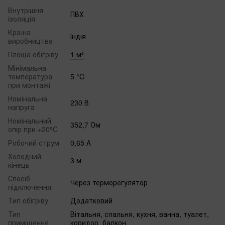
Внутрішня
ПВХ
ізоляція
Країна
Індія
виробництва
Площа обігріву
1 м²
Мінімальна
температура
5 °C
при монтажі
Номінальна
230 В
напруга
Номінальний
352,7 Ом
опір при +20⁰C
Робочий струм
0,65 А
Холодний
3 м
кінець
Спосіб
Через терморегулятор
підключення
Тип обігріву
Додатковий
Тип
Вітальня, спальня, кухня, ванна, туалет,
приміщення
коридор, балкон