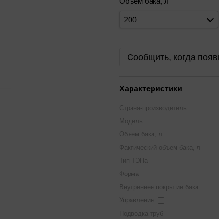
Объем бака, л
200
Сообщить, когда появ
Характеристики
Страна-производитель
Модель
Объем бака, л
Фактический объем бака, л
Тип ТЭНа
Форма
Внутреннее покрытие бака
Управление
Подводка труб