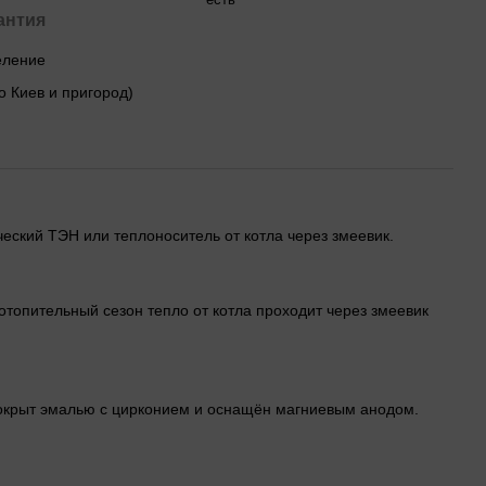
антия
деление
о Киев и пригород)
ческий ТЭН или теплоноситель от котла через змеевик.
топительный сезон тепло от котла проходит через змеевик
 покрыт эмалью с цирконием и оснащён магниевым анодом.