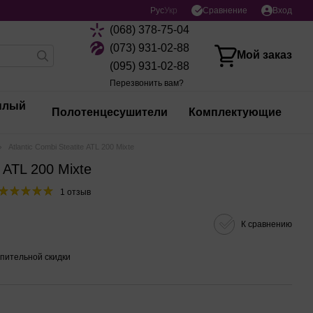
Сравнение
Рус
Укр
Вход
(068) 378-75-04
(073) 931-02-88
Мой заказ
(095) 931-02-88
Перезвонить вам?
плый
Полотенцесушители
Комплектующие
Atlantic Combi Steatitе ATL 200 Mixte
е ATL 200 Mixte
1 отзыв
К сравнению
пительной скидки