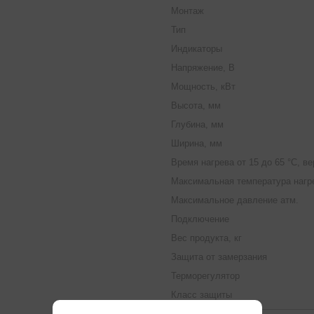
Монтаж
Тип
Индикаторы
Напряжение, В
Мощность, кВт
Высота, мм
Глубина, мм
Ширина, мм
Время нагрева от 15 до 65 °С, в
Максимальная температура нагре
Максимальное давление атм.
Подключение
Вес продукта, кг
Защита от замерзания
Терморегулятор
Класс защиты
Защита от перегрева