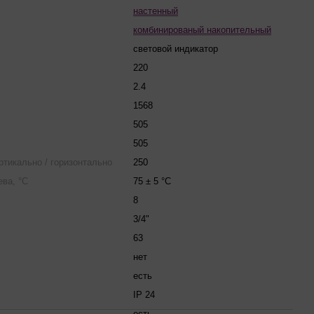
настенный
комбинированый накопительный
световой индикатор
220
2.4
1568
505
505
ертикально / горизонтально
250
ва, °С
75 ± 5 °C
8
3/4"
63
нет
есть
IP 24
есть