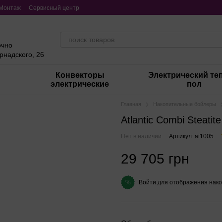
Монтаж
Сервисный центр
очно
ернадского, 26
Конвекторы
Электрический те
электрические
пол
Главная
Накопительные бойлеры
Atlantic Combi Steatit
Нет в наличии
Артикул: at1005
29 705 грн
Войти
для отображения нако
%