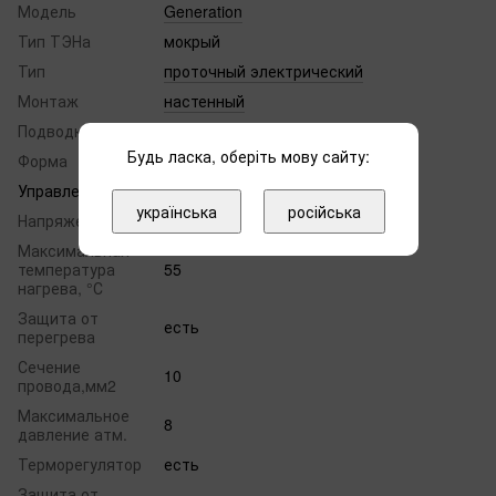
Модель
Generation
Тип ТЭНа
мокрый
Тип
проточный электрический
Монтаж
настенный
Подводка труб
нижняя
Будь ласка, оберіть мову сайту:
Форма
призма
Управление
механическое
українська
російська
Напряжение, В
220
Максимальная
температура
55
нагрева, °С
Защита от
есть
перегрева
Сечение
10
провода,мм2
Максимальное
8
давление атм.
Терморегулятор
есть
Защита от