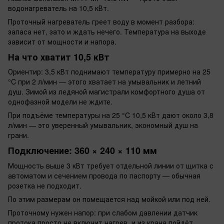
водонагреватель на 10,5 кВт.
Проточный нагреватель греет воду в момент разбора:
запаса нет, зато и ждать нечего. Температура на выходе
зависит от мощности и напора.
На что хватит 10,5 кВт
Ориентир: 3,5 кВт поднимают температуру примерно на 25
°C при 2 л/мин — этого хватает на умывальник и летний
душ. Зимой из ледяной магистрали комфортного душа от
однофазной модели не ждите.
При подъёме температуры на 25 °C 10,5 кВт дают около 3,8
л/мин — это уверенный умывальник, экономный душ на
грани.
Подключение: 360 × 240 × 110 мм
Мощность выше 3 кВт требует отдельной линии от щитка с
автоматом и сечением провода по паспорту — обычная
розетка не подходит.
По этим размерам он помещается над мойкой или под ней.
Проточному нужен напор: при слабом давлении датчик
протока просто не включит нагрев, и из крана пойдёт