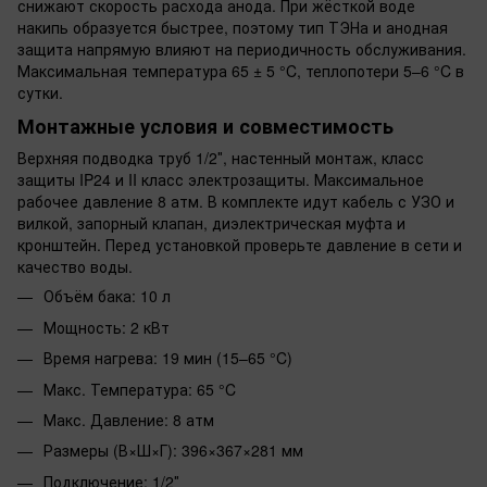
снижают скорость расхода анода. При жёсткой воде
накипь образуется быстрее, поэтому тип ТЭНа и анодная
защита напрямую влияют на периодичность обслуживания.
Максимальная температура 65 ± 5 °C, теплопотери 5–6 °C в
сутки.
Монтажные условия и совместимость
Верхняя подводка труб 1/2″, настенный монтаж, класс
защиты IP24 и II класс электрозащиты. Максимальное
рабочее давление 8 атм. В комплекте идут кабель с УЗО и
вилкой, запорный клапан, диэлектрическая муфта и
кронштейн. Перед установкой проверьте давление в сети и
качество воды.
Объём бака: 10 л
Мощность: 2 кВт
Время нагрева: 19 мин (15–65 °C)
Макс. Температура: 65 °C
Макс. Давление: 8 атм
Размеры (В×Ш×Г): 396×367×281 мм
Подключение: 1/2″