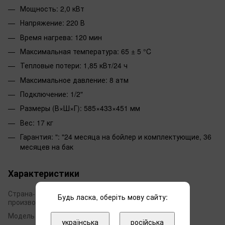
Мощность: 2,0 кВт
Напряжение: 220 В
Время нагрева: 120 мин
Максимальная температура: 65 ± 5 °C
Тепловые потери: 1,85 кВт/24 ч
Максимальное давление: 8 атм
Подключение: 1/2"
Размеры (В×Ш×Г): 585×433×451 мм
Вес: 17 кг
Гарантия: ": "24 месяца на бойлер и комплектующие, 36
месяцев на бак
Характеристики
Страна-
Будь ласка, оберіть мову сайту:
Украина
производитель
Модель
O'Pro+
українська
російська