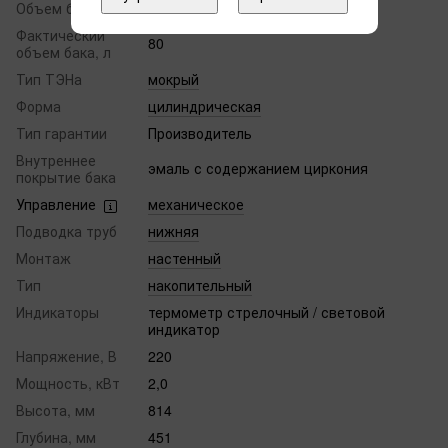
Объем бака, л
80
Фактический
80
объем бака, л
Тип ТЭНа
мокрый
Форма
цилиндрическая
Тип гарантии
Производитель
Внутреннее
эмаль с содержанием циркония
покрытие бака
Управление
механическое
Подводка труб
нижняя
Монтаж
настенный
Тип
накопительный
Индикаторы
термометр стрелочный / световой
индикатор
Напряжение, В
220
Мощность, кВт
2,0
Высота, мм
814
Глубина, мм
451