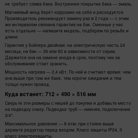
не требует слива бака. Внутреннее покрытие бака — эмаль.
Магниевый анод берёт коррозию на себя и расходуется.
Производитель рекомендует замену раз в 2 года — с этим
же интервалом связана гарантия на бак. Сменные у нас
есть отдельно — напишите модель, подберём по резьбе и
длине.
Гарантия у бойлера двойная: на электрическую часть 24
месяца, на бак — 36 или 60 в зависимости от серии.
Держится она на замене анода в срок, поэтому чек за
обслуживание стоит хранить.
Мощность нагрева — 2,4 кВт. По ней и считают время: чем
она выше при том же баке, тем короче ожидание и тем
толще нужен провод.
Куда встанет: 712 × 490 × 516 мм
Сверьте эти размеры с нишей до покупки и добавьте место
на подводку снизу. Подводка труб — нижняя, подключение
3/4".
Максимальное давление — 8 атм: при стояке выше
держите редуктор перед входом. Класс защиты IP24, II
класс электрозащиты.