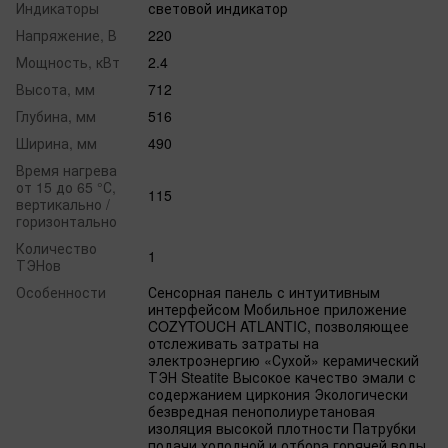
Индикаторы
световой индикатор
Напряжение, В
220
Мощность, кВт
2.4
Высота, мм
712
Глубина, мм
516
Ширина, мм
490
Время нагрева
от 15 до 65 °С,
115
вертикально /
горизонтально
Количество
1
ТЭНов
Особенности
Сенсорная панель с интуитивным
интерфейсом Мобильное приложение
COZYTOUCH ATLANTIC, позволяющее
отслеживать затраты на
электроэнергию «Сухой» керамический
ТЭН Steatite Высокое качество эмали с
содержанием циркония Экологически
безвредная пенополиуретановая
изоляция высокой плотности Патрубки
подачи холодной и отбора горячей воды