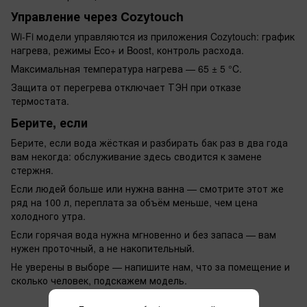
Управление через Cozytouch
Wi-Fi модели управляются из приложения Cozytouch: график
нагрева, режимы Eco+ и Boost, контроль расхода.
Максимальная температура нагрева — 65 ± 5 °C.
Защита от перегрева отключает ТЭН при отказе
термостата.
Берите, если
Берите, если вода жёсткая и разбирать бак раз в два года
вам некогда: обслуживание здесь сводится к замене
стержня.
Если людей больше или нужна ванна — смотрите этот же
ряд на 100 л, переплата за объём меньше, чем цена
холодного утра.
Если горячая вода нужна мгновенно и без запаса — вам
нужен проточный, а не накопительный.
Не уверены в выборе — напишите нам, что за помещение и
сколько человек, подскажем модель.