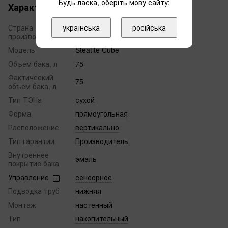
Будь ласка, оберіть мову сайту:
Характеристики
українська
російська
Страна-
Египет
производитель
Модель
Steatite Cube
Объем бака, л
75
Фактический
75
объем бака, л
Тип ТЭНа
сухой
Форма
прямоугольная
Расположение
вертикально
Тип гарантии
Производитель
Внутреннее
эмаль
покрытие бака
Управление
сенсорное
Подводка труб
нижняя
Монтаж
настенный
Тип
накопительный