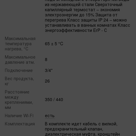
из нержавеющей стали Сверхточный
капиллярный термостат – экономия
электроэнергии до 15% Защита от
перегрева Класс защиты IP 24 – можно
устанавливать в ванных комнатах Класс
энергоэффективности ErP - С
Максимальная
температура
65 ± 5 °C
нагрева, °С
Максимальное
8
давление атм.
Подключение
3/4"
Вес продукта,
26
кг
Расстояние
между
350 / 440
креплениями,
мм
Наличие Wi-Fi
есть
Комплектация
В комплекте идет кабель с вилкой,
предохранительный клапан,
диэлектрическая муфта, кронштейн