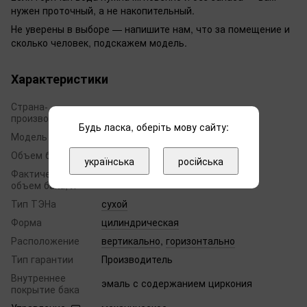
нужен проточный, а не накопительный.
Не уверены в выборе — напишите нам, что за помещение и
сколько человек, подскажем модель.
Характеристики
Страна-
Украина
производитель
Будь ласка, оберіть мову сайту:
Модель
Steatite Slim
Объем бака, л
50
українська
російська
Фактический
50
объем бака, л
Тип ТЭНа
сухой
Форма
цилиндрическая
Расположение
вертикально
,
горизонтально
Тип гарантии
Производитель
Внутреннее
эмаль с содержанием циркония
покрытие бака