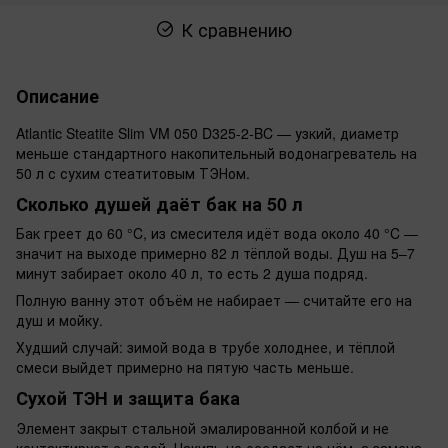
К сравнению
Описание
Atlantic Steatitе Slim VM 050 D325-2-BC — узкий, диаметр
меньше стандартного накопительный водонагреватель на
50 л с сухим стеатитовым ТЭНом.
Сколько душей даёт бак на 50 л
Бак греет до 60 °C, из смесителя идёт вода около 40 °C —
значит на выходе примерно 82 л тёплой воды. Душ на 5–7
минут забирает около 40 л, то есть 2 душа подряд.
Полную ванну этот объём не набирает — считайте его на
душ и мойку.
Худший случай: зимой вода в трубе холоднее, и тёплой
смеси выйдет примерно на пятую часть меньше.
Сухой ТЭН и защита бака
Элемент закрыт стальной эмалированной колбой и не
контактирует с водой. Накипь не оседает на нём, а замена