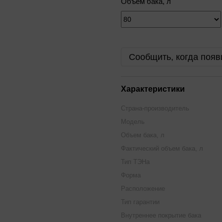
Объем бака, л
Сообщить, когда появ
Характеристики
Страна-производитель
Модель
Объем бака, л
Фактический объем бака, л
Тип ТЭНа
Форма
Расположение
Тип гарантии
Внутреннее покрытие бака