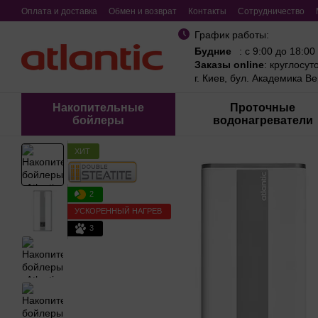
Перейти к основному контенту
Оплата и доставка
Обмен и возврат
Контакты
Сотрудничество
График работы:
Будние
: с 9:00 до 18:00
Заказы online
: круглосут
г. Киев, бул. Академика В
Накопительные
Проточные
бойлеры
водонагреватели
ХИТ
2
УСКОРЕННЫЙ НАГРЕВ
3