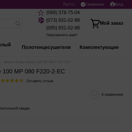
Сравнение
Рус
Укр
Вход
(068) 378-75-04
(073) 931-02-88
Мой заказ
(095) 931-02-88
Перезвонить вам?
плый
Полотенцесушители
Комплектующие
Atlantic Vertigo Steatite 100 MP 080 F220-2-EC
ite 100 MP 080 F220-2-EC
Оставить отзыв
К сравнению
пительной скидки