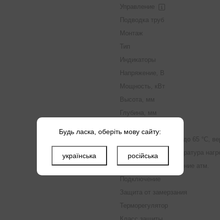
Управление
Подводка труб
Монтаж
Тип
Индикаторы
Напряжение, В
Мощность, кВт
Высота, мм
Глубина, мм
Ширина, мм
Будь ласка, оберіть мову сайту:
Время нагрева от 15 до 65 °С, в
Максимальная температура нагре
українська
російська
Максимальное давление атм.
Подключение
Защита от замерзания
Терморегулятор
Класс защиты