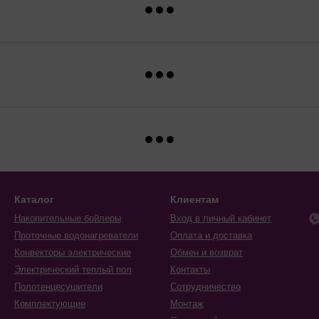
Каталог
Клиентам
Накопительные бойлеры
Вход в личный кабинет
Проточные водонагреватели
Оплата и доставка
Конвекторы электрические
Обмен и возврат
Электрический теплый пол
Контакты
Полотенцесушители
Сотрудничество
Комплектующие
Монтаж