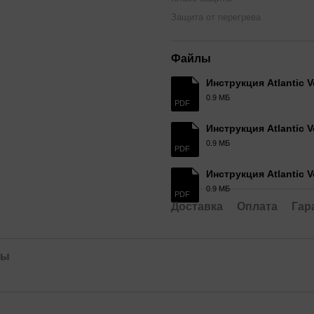
Защита от перегрева
Файлы
Инструкция Atlantic V
0.9 МБ
PDF
Инструкция Atlantic V
0.9 МБ
PDF
Инструкция Atlantic V
0.9 МБ
PDF
Доставка
Оплата
Гар
лы