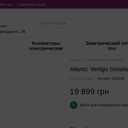
Монтаж
Сервисный центр
очно
ернадского, 26
Конвекторы
Электрический те
электрические
пол
Главная
Накопительные бойлеры
Atlantic Vertigo Steat
Нет в наличии
Артикул: 851240
19 899 грн
Войти
для отображения нако
%