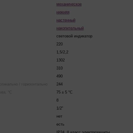
механическое
нижняя
настенный
накопительный
световой индикатор
220
1,5/2,2
1302
310
490
ертикально / горизонтально
244
ва, °С
75 ± 5 °C
8
1/2"
нет
есть
IP24, II класс электрозащиты