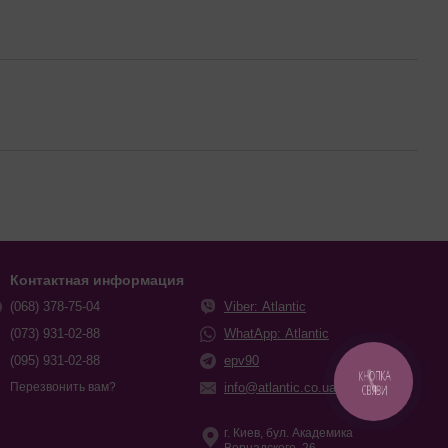
Контактная информация
(068) 378-75-04
Viber: Atlantic
(073) 931-02-88
WhatApp: Atlantic
(095) 931-02-88
epv90
КНОПКА
info@atlantic.co.ua
Перезвонить вам?
СВЯЗИ
г. Киев, бул. Академика