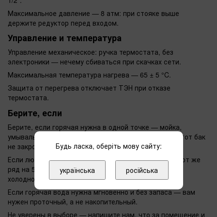
Максимальное давление — 8 атм: при стояке выше
держите редуктор перед входом.
Управление и температура
Управление механическое: ручка термостата, без
электроники — нечему сбиваться при скачках сети.
Максимальная температура нагрева — 65 ± 5 °C.
Защита от перегрева отключает ТЭН при отказе
термостата.
Берите, если
Берите, если горячая нужна в одной точке — мойка,
умывальник, дача на выходные. Полноценный душ этот бак
Будь ласка, оберіть мову сайту:
не закроет и не должен.
Если людей больше или нужна ванна — смотрите этот же
ряд на 50 л, переплата за объём меньше, чем цена
українська
російська
холодного утра.
Если горячая вода нужна мгновенно и без запаса — вам
нужен проточный, а не накопительный.
Не уверены в выборе — напишите нам, что за помещение и