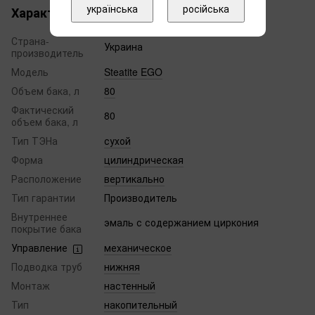
українська
російська
Характеристики
Страна-
Украина
производитель
Модель
Steatite EGO
Объем бака, л
80
Фактический
80
объем бака, л
Тип ТЭНа
сухой
Форма
цилиндрическая
Расположение
вертикально
Тип гарантии
Производитель
Внутреннее
эмаль с содержанием циркония
покрытие бака
Управление
механическое
Подводка труб
нижняя
Монтаж
настенный
Тип
накопительный