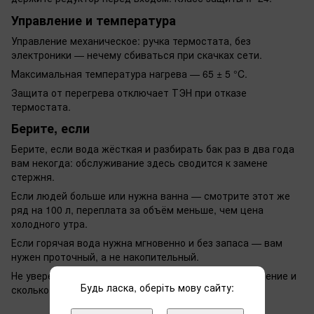
Управление и температура
Управление механическое: ручка термостата, без
электроники — нечему сбиваться при скачках сети.
Максимальная температура нагрева — 65 ± 5 °C.
Защита от перегрева отключает ТЭН при отказе
термостата.
Берите, если
Берите, если вода жёсткая и разбирать бак раз в два года
вам некогда: обслуживание здесь сводится к замене
стержня.
Если людей больше или нужна ванна — смотрите этот же
ряд на 100 л, переплата за объём меньше, чем цена
холодного утра.
Если горячая вода нужна мгновенно и без запаса — вам
нужен проточный, а не накопительный.
Не уверены в выборе — напишите нам, что за помещение и
Будь ласка, оберіть мову сайту:
сколько человек, подскажем модель.