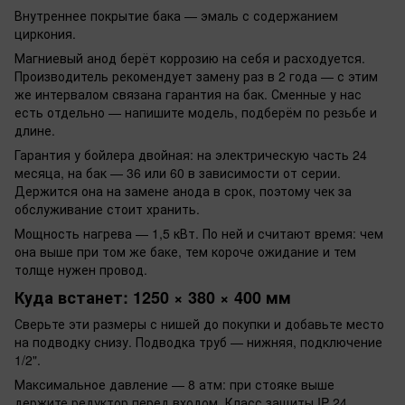
Внутреннее покрытие бака — эмаль с содержанием
циркония.
Магниевый анод берёт коррозию на себя и расходуется.
Производитель рекомендует замену раз в 2 года — с этим
же интервалом связана гарантия на бак. Сменные у нас
есть отдельно — напишите модель, подберём по резьбе и
длине.
Гарантия у бойлера двойная: на электрическую часть 24
месяца, на бак — 36 или 60 в зависимости от серии.
Держится она на замене анода в срок, поэтому чек за
обслуживание стоит хранить.
Мощность нагрева — 1,5 кВт. По ней и считают время: чем
она выше при том же баке, тем короче ожидание и тем
толще нужен провод.
Куда встанет: 1250 × 380 × 400 мм
Сверьте эти размеры с нишей до покупки и добавьте место
на подводку снизу. Подводка труб — нижняя, подключение
1/2".
Максимальное давление — 8 атм: при стояке выше
держите редуктор перед входом. Класс защиты IP 24.