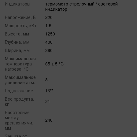
Индикаторы
термометр стрелочный / световой
индикатор
Напряжение, В
220
Мощность, кВт
1.5
Высота, мм
1250
Глубина, мм
400
Ширина, мм
380
Максимальная
температура
65 ± 5 °C
нагрева, °С
Максимальное
8
давление атм.
Подключение
1/2"
Вес продукта,
21
кг
Расстояние
между
240
креплениями,
мм
Защита от