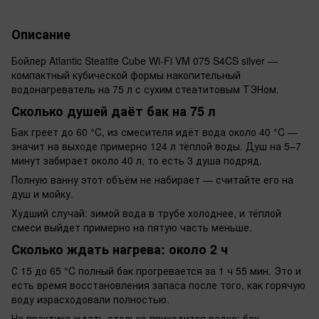
Описание
Бойлер Atlantic Steatite Cube Wi-Fi VM 075 S4CS silver —
компактный кубической формы накопительный
водонагреватель на 75 л с сухим стеатитовым ТЭНом.
Сколько душей даёт бак на 75 л
Бак греет до 60 °C, из смесителя идёт вода около 40 °C —
значит на выходе примерно 124 л тёплой воды. Душ на 5–7
минут забирает около 40 л, то есть 3 душа подряд.
Полную ванну этот объём не набирает — считайте его на
душ и мойку.
Худший случай: зимой вода в трубе холоднее, и тёплой
смеси выйдет примерно на пятую часть меньше.
Сколько ждать нагрева: около 2 ч
С 15 до 65 °C полный бак прогревается за 1 ч 55 мин. Это и
есть время восстановления запаса после того, как горячую
воду израсходовали полностью.
На практике ждать столько приходится редко: бак