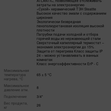
ATLANTIC, позволяющее отслеживать
затраты на электроэнергию
«Сухой» керамический ТЭН Steatite
Высокое качество эмали с содержанием
циркония
Экологически безвредная
пенополиуретановая изоляция высокой
плотности
Патрубки подачи холодной и отбора
горячей воды из нержавеющей стали
Сверхточный капиллярный термостат –
экономия электроэнергии до 15%
Защита от перегрева Класс защиты IP
24 – можно устанавливать в ванных
комнатах
Класс энергоэффективности ErP - С
Максимальная
температура
65 ± 5 °C
нагрева, °С
Максимальное
8
давление атм.
Подключение
3/4"
Вес продукта,
26
кг