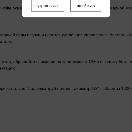
українська
російська
WD white оснащён баком 80 л и двумя сухими ТЭНами суммарной мощ
 горячей воды в сутки и ценится удалённое управление. Настенный
ателя.
сткая, обращайте внимание на конструкцию ТЭНа и защиту бака: эт
ектацию.
горизонтально. Подводка труб нижняя, диаметр 1/2". Габариты 130