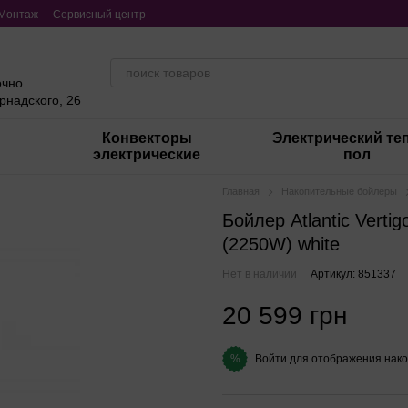
Монтаж
Сервисный центр
очно
ернадского, 26
Конвекторы
Электрический те
электрические
пол
Главная
Накопительные бойлеры
Бойлер Atlantic Vert
(2250W) white
Нет в наличии
Артикул: 851337
20 599 грн
Войти
для отображения нако
%