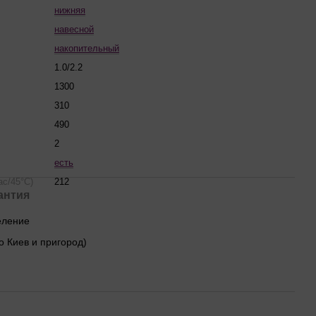
нижняя
навесной
накопительный
1.0/2.2
1300
310
490
2
есть
ас/45°С)
212
антия
деление
о Киев и пригород)