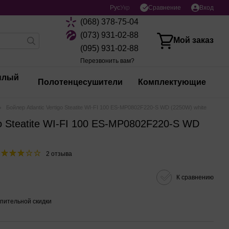
Сравнение
Рус
Укр
Вход
(068) 378-75-04
(073) 931-02-88
Мой заказ
(095) 931-02-88
Перезвонить вам?
плый
Полотенцесушители
Комплектующие
Бойлер Atlantic Vertigo Steatite WI-FI 100 ES-MP0802F220-S WD (2250W) white
igo Steatite WI-FI 100 ES-MP0802F220-S WD
2 отзыва
К сравнению
пительной скидки