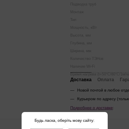
Подводка труб
Монтаж
Тип
Мощность, кВт
Высота, мм
Глубина, мм
Ширина, мм
Количество ТЭНов
Наличие Wi-Fi
Время нагрева (t=50°С/80°С/1м/ч
Доставка
Оплата
Гар
Новой почтой в любое от
Курьером по адресу (тольк
Подробнее о доставке
:
Будь ласка, оберіть мову сайту: