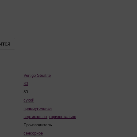
ится
Vertigo Steatite
80
80
сухой
прямоугольная
вертикально
,
горизонтально
Производитель
сенсорное