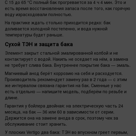
С 15 до 65 °C полный бак прогревается за 4 ч 4 мин. Это и
есть время восстановления запаса после того, как горячую
воду израсходовали полностью.
На практике ждать столько приходится редко: бак
доливается холодной постепенно, и вода нужной
температуры будет раньше.
Сухой ТЭН и защита бака
Элемент закрыт стальной эмалированной колбой и не
контактирует с водой. Накипь не оседает на нём, а замена
не требует слива бака. Внутреннее покрытие бака — эмаль.
Магниевый анод берёт коррозию на себя и расходуется.
Производитель рекомендует замену раз в 2 года — с этим
же интервалом связана гарантия на бак. Сменные у нас
есть отдельно — напишите модель, подберём по резьбе и
длине.
Гарантия у бойлера двойная: на электрическую часть 24
месяца, на бак — 36 или 60 в зависимости от серии.
Держится она на замене анода в срок, поэтому чек за
обслуживание стоит хранить.
У плоских Vertigo два бака: ТЭН во впускном греет первым,