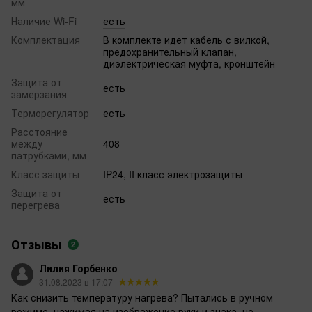
мм
Наличие Wi-Fi
есть
Комплектация
В комплекте идет кабель с вилкой,
предохранительный клапан,
диэлектрическая муфта, кронштейн
Защита от
есть
замерзания
Терморегулятор
есть
Расстояние
между
408
патрубками, мм
Класс защиты
IP24, II класс электрозащиты
Защита от
есть
перегрева
Отзывы
2
Лилия Горбенко
31.08.2023 в 17:07
Как снизить температуру нагрева? Пытались в ручном
режиме, нажимая на изображение руки и знака. не