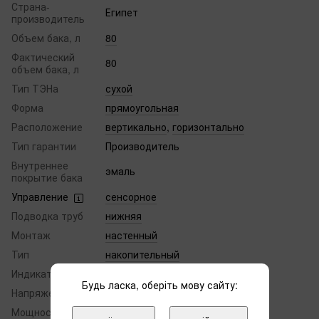
Страна-
Египет
производитель
Объем бака, л
80
Фактический
80
объем бака, л
Тип ТЭНа
сухой
Форма
прямоугольная
Расположение
вертикально
,
горизонтально
Тип гарантии
Производитель
Внутреннее
эмаль
покрытие бака
Управление
сенсорное
Подводка труб
нижняя
Монтаж
настенный
Тип
накопительный
Индикаторы
световой индикатор
Будь ласка, оберіть мову сайту:
Напряжение, В
220
Мощность, кВт
1,5/2,2