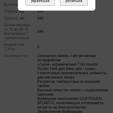
українська
російська
Высота, мм
1302
Глубина, мм
310
Ширина, мм
490
Время нагрева
от 15 до 65 °С,
244
вертикально /
горизонтально
Количество
2
ТЭНов
Особенности
Сенсорная панель с интуитивным
интерфейсом
«Сухой» керамический ТЭН Steatite
Double Tank два бака, два «сухих»
стеатитовых нагревательных элемента,
два магниевых анода
Регулятор температуры на внешней
панели
Высокое качество эмали с содержанием
циркония
Мобильное приложение COZYTOUCH
ATLANTIC, позволяющее отслеживать
затраты на электроэнергию
Экологически безвредная