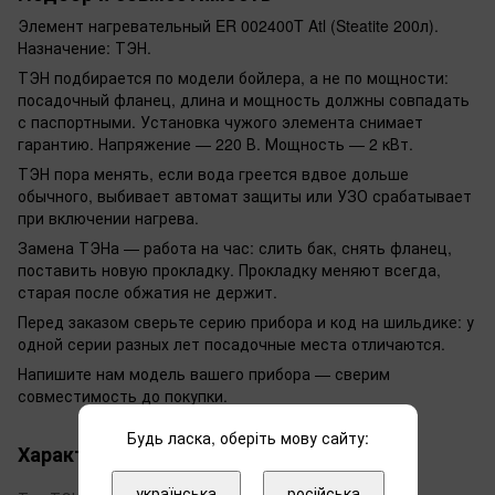
Элемент нагревательный ER 002400T Atl (Steatite 200л).
Назначение: ТЭН.
ТЭН подбирается по модели бойлера, а не по мощности:
посадочный фланец, длина и мощность должны совпадать
с паспортными. Установка чужого элемента снимает
гарантию. Напряжение — 220 В. Мощность — 2 кВт.
ТЭН пора менять, если вода греется вдвое дольше
обычного, выбивает автомат защиты или УЗО срабатывает
при включении нагрева.
Замена ТЭНа — работа на час: слить бак, снять фланец,
поставить новую прокладку. Прокладку меняют всегда,
старая после обжатия не держит.
Перед заказом сверьте серию прибора и код на шильдике: у
одной серии разных лет посадочные места отличаются.
Напишите нам модель вашего прибора — сверим
совместимость до покупки.
Будь ласка, оберіть мову сайту:
Характеристики
українська
російська