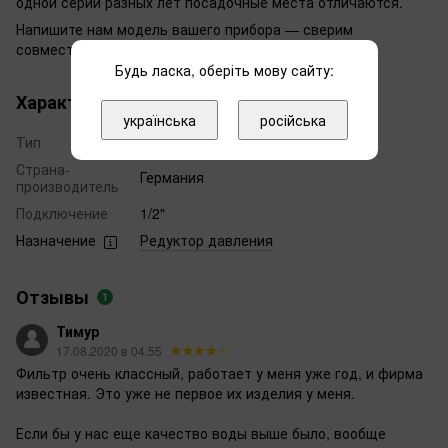
одной серии разных лет посадочные места отличаются.
Напишите нам модель вашего прибора — сверим
совместимость до покупки.
Будь ласка, оберіть мову сайту:
Характеристики
українська
російська
Тип
Редуктор с фильтром
Страна-
Германия
производитель
Подключение
1/2"
Назначение
Редуктор давления
Отзывы
1
Тимур
17.08.2020 в 04:55
Фильтр очень классный, работает у меня уже год, и фирма
известная. Это уже не первое их изделия у меня.
Если бы у нас еще качество воды выше было, вообще