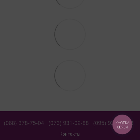
(068) 378-75-04
(073) 931-02-88
(095) 931-02-88
КНОПКА
СВЯЗИ
Контакты