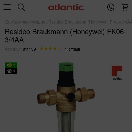
Комплектующие
Resideo Braukmann (Honeywel) FK06-3/4A
Resideo Braukmann (Honeywel) FK06-
3/4AA
Артикул:
at1139
1 отзыв
2
3