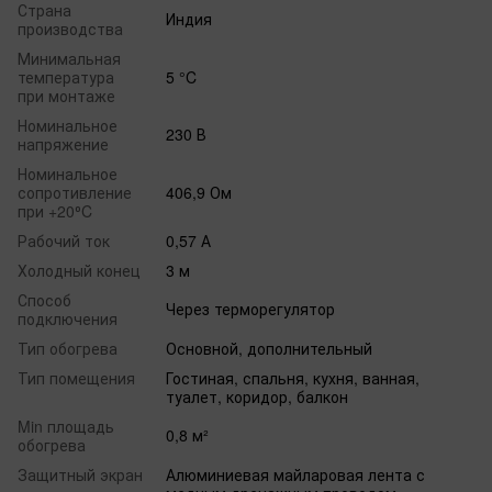
Страна
Индия
производства
Минимальная
температура
5 °C
при монтаже
Номинальное
230 В
напряжение
Номинальное
сопротивление
406,9 Ом
при +20⁰C
Рабочий ток
0,57 А
Холодный конец
3 м
Способ
Через терморегулятор
подключения
Тип обогрева
Основной, дополнительный
Тип помещения
Гостиная, спальня, кухня, ванная,
туалет, коридор, балкон
Min площадь
0,8 м²
обогрева
Защитный экран
Алюминиевая майларовая лента с