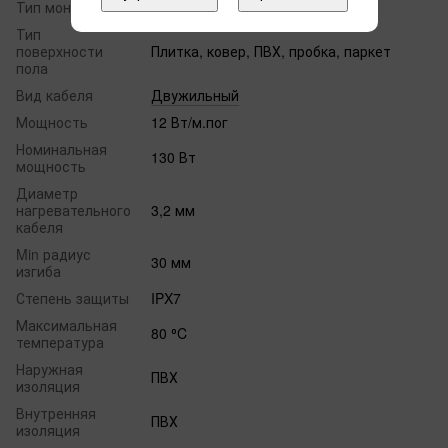
Тип монтажа
В стяжку
Тип
поверхности
Плитка, ковер, ПВХ, пробка, паркет
пола
Вид кабеля
Двужильный
Мощность
12 Вт/м.пог
Номинальная
130 Вт
мощность
Диаметр
нагревательного
3,2 мм
кабеля
Min радиус
30 мм
изгиба
Степень защиты
IPX7
Максимальная
80 ⁰C
температура
Наружная
ПВХ
изоляция
Внутренняя
ПВХ
изоляция