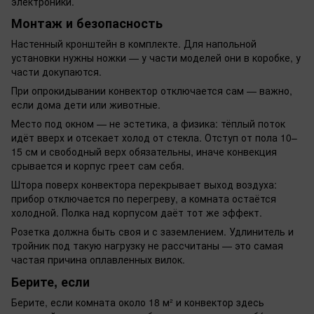
электроники.
Монтаж и безопасность
Настенный кронштейн в комплекте. Для напольной
установки нужны ножки — у части моделей они в коробке, у
части докупаются.
При опрокидывании конвектор отключается сам — важно,
если дома дети или животные.
Место под окном — не эстетика, а физика: тёплый поток
идёт вверх и отсекает холод от стекла. Отступ от пола 10–
15 см и свободный верх обязательны, иначе конвекция
срывается и корпус греет сам себя.
Штора поверх конвектора перекрывает выход воздуха:
прибор отключается по перегреву, а комната остаётся
холодной. Полка над корпусом даёт тот же эффект.
Розетка должна быть своя и с заземлением. Удлинитель и
тройник под такую нагрузку не рассчитаны — это самая
частая причина оплавленных вилок.
Берите, если
Берите, если комната около 18 м² и конвектор здесь