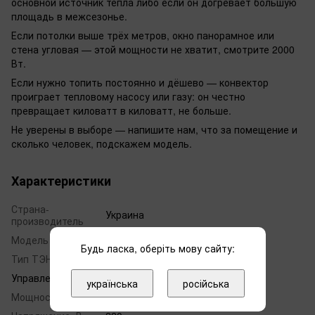
основной источник тепла либо если он догревает бо́льшую
площадь в межсезонье.
Если потолки выше трёх метров, окно панорамное или
стена угловая — этой мощности не хватит, смотрите 2000
Вт.
Если нужно топить постоянно и дёшево — конвектор
проиграет тепловому насосу или газу: он честно
превращает киловатт в киловатт, не больше.
Не уверены в выборе — напишите нам, что за помещение и
сколько человек, подскажем модель.
Характеристики
Страна-
Украина
производитель
Модель
CEG BL-Meca
Будь ласка, оберіть мову сайту:
Тип ТЭНа
закрытый
Управление
механическое
українська
російська
Мощность, Вт
500