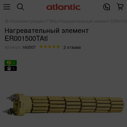
Комплектующие
ТЭНы
Нагревательный элемент ER00150
Нагревательный элемент
ER001500TAtl
Артикул:
160507
2 отзыва
2
3