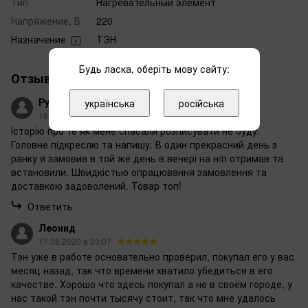
Тип
Нагревательный элемент
Напряжение, В
220
Назначение
ТЭН
Будь ласка, оберіть мову сайту:
Отзывы
2
Руслан
українська
російська
16.01.2025 в 07:35
Історію про те як мене спасали розписувати не буду.
Головне підкреслю та напишу. В один прекрасний день з
ранку я замовив в той же день в вечері на н/п отримав та
встановили. Швидкістью опрацювання замовлення та
доставкою задоволений. Товар топ!
Ответить
Леонид
17.08.2020 в 20:07
Тэн уже в работе основательно проверил, покупал его у вас
месяц назад, так что времени хватило убедиться в его
качестве. Хорошо что здесь покупал а не в своём городе, у
нас такой тэн почти тысячу стоит, так что мне удалось