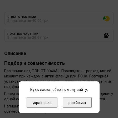
ОПЛАТА ЧАСТЯМИ
2 платежа по 40.00 грн
ПОКУПКА ЧАСТЯМИ
3 платежа по 26.67 грн
Описание
Подбор и совместимость
Прокладка под ТЭН GT 0040Atl. Прокладка — расходник: её
меняют при каждом снятии фланца или ТЭНа. Повторная
установка обжатой прокладки — типичная причина течи из-
под фланца через неделю после ремонта.
Будь ласка, оберіть мову сайту:
Перед заказом сверьте серию прибора и код на шильдике: у
одной серии разных лет посадочные места отличаются.
українська
російська
Напишите нам модель вашего прибора — сверим
совместимость до покупки.