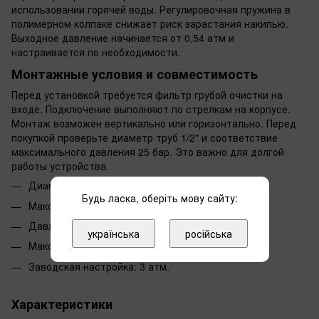
использовании горячей воды. Регулировочная пружина в
полимерном колпаке снижает риск зарастания накипью.
Выходное давление начинается от 0,54 атм и
настраивается по необходимости.
Монтажные условия и совместимость
Перед установкой требуется фильтр грубой очистки на
входе. Подключение выполняют по стрелкам на корпусе.
Монтаж возможен вертикально или горизонтально. Перед
покупкой проверьте диаметр труб 1/2" и соответствие
максимального давления 25 бар. Это важно для долгой
работы устройства.
Диаметр: 1/2".
Будь ласка, оберіть мову сайту:
Макс. Давление на входе: 25 бар.
Давление на выходе: от 0,54 атм.
українська
російська
Макс. Температура: 80°C.
Заводская настройка: 3 атм.
Характеристики