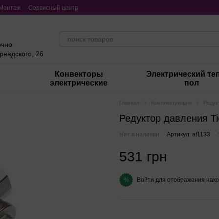
Монтаж
Сервисный центр
очно
ернадского, 26
Конвекторы
Электрический те
электрические
пол
Главная
Комплектующие
Редук
Редуктор давления Ti
Нет в наличии
Артикул: at1133
531 грн
Войти
для отображения нако
%