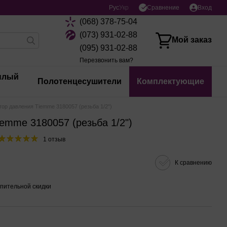
Сравнение
Рус
Укр
Вход
(068) 378-75-04
(073) 931-02-88
Мой заказ
(095) 931-02-88
Перезвонить вам?
плый
Полотенцесушители
Комплектующие
тор давления Tiemme 3180057 (резьба 1/2")
emme 3180057 (резьба 1/2")
1 отзыв
К сравнению
пительной скидки