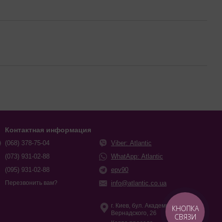
Контактная информация
(068) 378-75-04
Viber: Atlantic
(073) 931-02-88
WhatApp: Atlantic
(095) 931-02-88
epv90
info@atlantic.co.ua
Перезвонить вам?
г. Киев, бул. Академика
КНОПКА
Вернадского, 26
СВЯЗИ