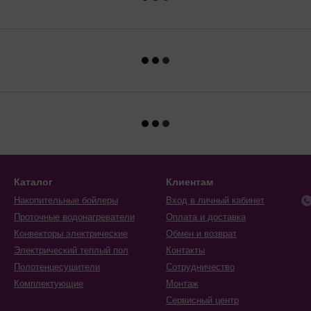
Каталог
Клиентам
Накопительные бойлеры
Вход в личный кабинет
Проточные водонагреватели
Оплата и доставка
Конвекторы электрические
Обмен и возврат
Электрический теплый пол
Контакты
Полотенцесушители
Сотрудничество
Комплектующие
Монтаж
Сервисный центр