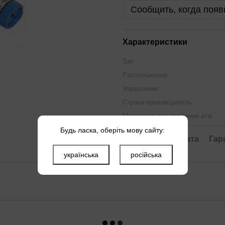
Сообщить, когда появ
Характеристики
Тип
Расположение
Управление
Страна-производитель
Максимальное давление атм.
Назначение
Будь ласка, оберіть мову сайту:
Доставка
Оплата
Гар
українська
російська