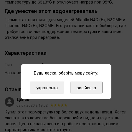
температуру до 63±3°C и отключает нагрев при 95°C.
Где уместен этот водонагреватель
Термостат подходит для моделей Atlantic N4С (E), N3CME и
Thermor N4С (E), N3CME. Его устанавливают в бойлеры, где
требуется точное поддержание температуры и защитное
отключение при перегреве.
Характеристики
Тип
Терморегулятор
Назначение
Терморегулятор
Будь ласка, оберіть мову сайту:
українська
російська
Отзывы
1
Денис
08.07.2020 в 19:52
Купил этот терморегулятор более двух недель назад. Хотел
сказать что качество без нареканий и видно что деталь
новая. Цена не завышена и в работе всё отлично, своим
характеристикам соответствует.