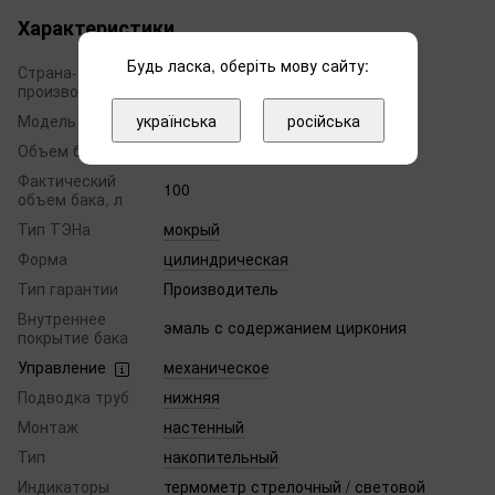
Характеристики
Будь ласка, оберіть мову сайту:
Страна-
Украина
производитель
українська
російська
Модель
O'Pro Turbo
Объем бака, л
100
Фактический
100
объем бака, л
Тип ТЭНа
мокрый
Форма
цилиндрическая
Тип гарантии
Производитель
Внутреннее
эмаль с содержанием циркония
покрытие бака
Управление
механическое
Подводка труб
нижняя
Монтаж
настенный
Тип
накопительный
Индикаторы
термометр стрелочный / световой