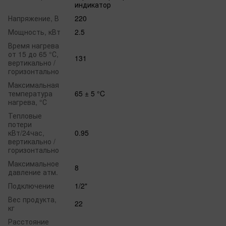
индикатор
Напряжение, В
220
Мощность, кВт
2.5
Время нагрева
от 15 до 65 °С,
131
вертикально /
горизонтально
Максимальная
температура
65 ± 5 °C
нагрева, °С
Тепловые
потери
кВт/24час,
0.95
вертикально /
горизонтально
Максимальное
8
давление атм.
Подключение
1/2"
Вес продукта,
22
кг
Расстояние