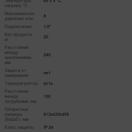
температура
65 ± 5 °C
нагрева, °С
Максимальное
8
давление атм.
Подключение
1/2"
Вес продукта,
20
кг
Расстояние
между
240
креплениями,
мм
Защита от
нет
замерзания
Терморегулятор
есть
Расстояние
между
100
патрубками, мм
Габаритные
размеры
813x433x455
(ВхШхГ), мм
Класс защиты
IP 24