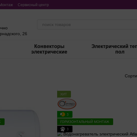
Монтаж
Сервисный центр
очно
ернадского, 26
Конвекторы
Электрический те
электрические
пол
Сорти
ХИТ
3
Ж
ГОРИЗОНТАЛЬНЫЙ МОНТАЖ
3