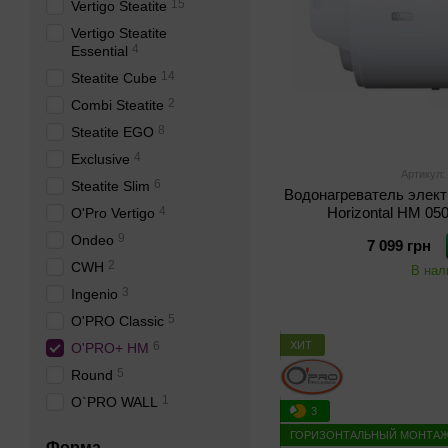
15
Vertigo Steatite
Vertigo Steatite
4
Essential
14
Steatite Cube
2
Combi Steatite
8
Steatite EGO
4
Exclusive
Артикул:
6
Steatite Slim
Водонагреватель электр
4
Horizontal HM 05
O'Pro Vertigo
9
Ondeo
7 099 грн
2
CWH
В нал
3
Ingenio
5
O'PRO Classic
ХИТ
6
O'PRO+ HM
5
Round
1
O`PRO WALL
3
3
O'Pro Turbo
ГОРИЗОНТАЛЬНЫЙ МОНТА
Форма