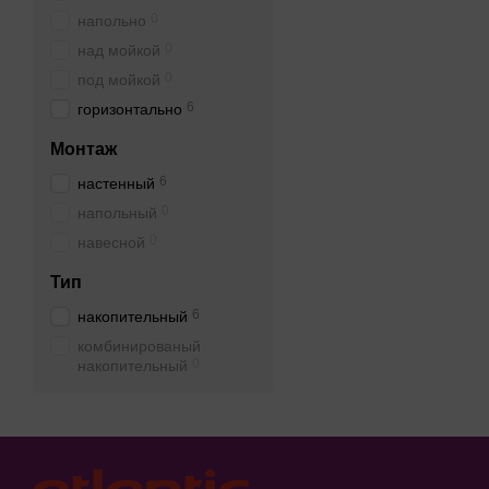
0
напольно
0
над мойкой
0
под мойкой
6
горизонтально
Монтаж
6
настенный
0
напольный
0
навесной
Тип
6
накопительный
комбинированый
0
накопительный