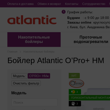
Перейти к основному контенту
Оплата и доставка
Обмен и возврат
Контакты
Сотрудничество
График работы:
Будние
: с 9:00 до 18:00
Заказы online
: круглосут
г. Киев, бул. Академика В
Накопительные
Проточные
бойлеры
водонагреватели
Главная
Накопительные бойлеры
Бойлер Atlantic O’Pro+ HM
ХИТ
Модель:
O'PRO+ HM
Очистить фильтр
3
Модель
ГОРИЗОНТАЛЬНЫЙ МОНТА
3