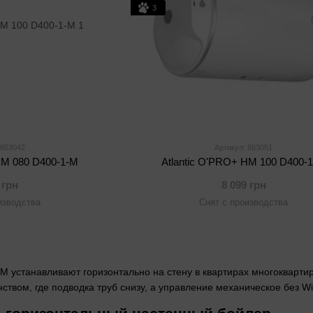
3
 853042
Артикул: 863051
HM 080 D400-1-M
Atlantic O'PRO+ HM 100 D400-
 грн
8 099 грн
изводства
Снят с производства
HM устанавливают горизонтально на стену в квартирах многокварти
твом, где подводка труб снизу, а управление механическое без Wi-