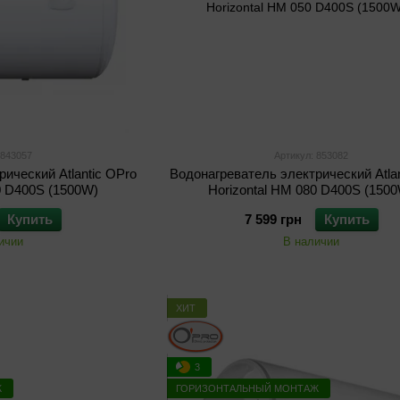
 843057
Артикул: 853082
ический Atlantic OPro
Водонагреватель электрический Atla
0 D400S (1500W)
Horizontal HM 080 D400S (150
Купить
7 599 грн
Купить
ичии
В наличии
ХИТ
3
Ж
ГОРИЗОНТАЛЬНЫЙ МОНТАЖ