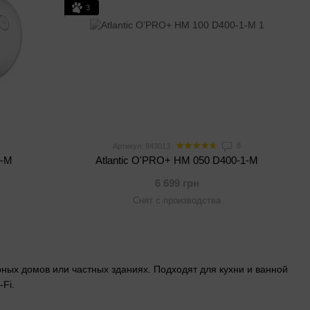
3
8
Артикул: 843013
1-M
Atlantic O'PRO+ HM 050 D400-1-M
6 699 грн
Снят с производства
рных домов или частных зданиях. Подходят для кухни и ванной
Fi.