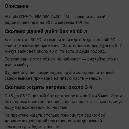
Описание
Atlantic O'PRO+ HM 080 D400-1-M — накопительный
водонагреватель на 80 л с медным ТЭНом.
Сколько душей даёт бак на 80 л
Бак греет до 60 °C, из смесителя идёт вода около 40 °C —
значит на выходе примерно 132 л тёплой воды. Душ на 5–7
минут забирает около 40 л, то есть 3 душа подряд.
Полную ванну этот объём не набирает — считайте его на
душ и мойку.
Худший случай: зимой вода в трубе холоднее, и тёплой
смеси выйдет примерно на пятую часть меньше.
Сколько ждать нагрева: около 3 ч
С 15 до 65 °C полный бак прогревается за 2 ч 45 мин. Это и
есть время восстановления запаса после того, как горячую
воду израсходовали полностью.
На практике ждать столько приходится редко: бак
доливается холодной постепенно, и вода нужной
температуры будет раньше.