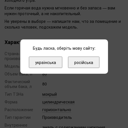
холодного утра.
Если горячая вода нужна мгновенно и без запаса — вам
нужен проточный, а не накопительный.
Не уверены в выборе — напишите нам, что за помещение и
сколько человек, подскажем модель.
Характеристики
Будь ласка, оберіть мову сайту:
Страна-
Украина
производитель
українська
російська
Модель
O'PRO+ HM
Объем бака, л
80
Фактический
80
объем бака, л
Тип ТЭНа
мокрый
Форма
цилиндрическая
Расположение
горизонтально
Тип гарантии
Производитель
Внутреннее
эмаль с содержанием циркония