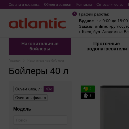
Перейти к основному контенту
Оплата и доставка
Обмен и возврат
Контакты
Сотрудничество
График работы:
Будние
: с 9:00 до 18:00
Заказы online
: круглосут
г. Киев, бул. Академика В
Накопительные
Проточные
бойлеры
водонагреватели
Главная
Накопительные бойлеры
Бойлеры 40 л
2
Объем бака, л:
40
3
Очистить фильтр
Модель