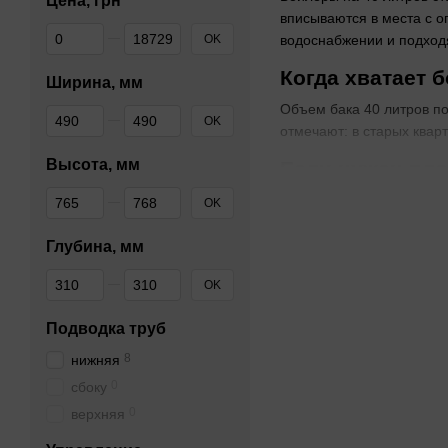
Цена, грн
вписываются в места с о
От Цена, грн
До Цена, грн
OK
водоснабжении и подход
Когда хватает 
Ширина, мм
Объем бака 40 литров по
От Ширина, мм
До Ширина, мм
OK
отмечают: в старых квар
Высота, мм
Если нужен пло
От Высота, мм
До Высота, мм
Прямоугольная форма эк
OK
расположение подходит д
Глубина, мм
Почему обирают
От Глубина, мм
До Глубина, мм
OK
Сухой ТЭН в колбе не ка
управление — ручка для 
Подводка труб
Вертикальное и
8
нижняя
Вертикально крепят на с
0
сбоку
мало. Модели с Wi-Fi по
0
верхняя
Если горячей воды нужно