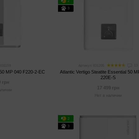
2
3
13
 831159
Артикул: 831205
te 50 MP 040 F220-2-EC
Atlantic Vertigo Steatite Essential 50 
220E-S
9 грн
17 499 грн
аличии
Нет в наличии
2
3