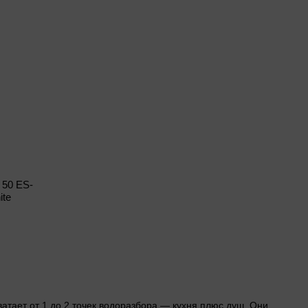
I 50 ES-
ite
ватает от 1 до 2 точек водоразбора — кухня плюс душ. Они