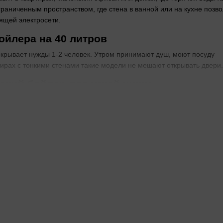
граниченным пространством, где стена в ванной или на кухне поз
ящей электросети.
бойлера на 40 литров
крывает нужды 1-2 человек. Утром принимают душ, моют посуду — 
тирах с тонкими стенами такие модели не мешают открывать двери.
ский бойлер для узкой ниши
ономит глубину — всего 25-30 см от стены. Подводка труб нижняя
ля высоких ниш, горизонтальное — под потолком над ванной.
 сухой ТЭН для жесткой воды
сается воды, накипь оседает снаружи. Мокрый ТЭН напрямую в ба
температуры, сенсорное добавляет таймер и защиту.
ли горизонтальное размещение: что лучш
вободную стену — бак стоит ровно, нагрев равномерный. Горизонт
зволяют проверять нагрев с телефона.
 для более 2 точек водоразбора или семьи из 3 человек и больше 