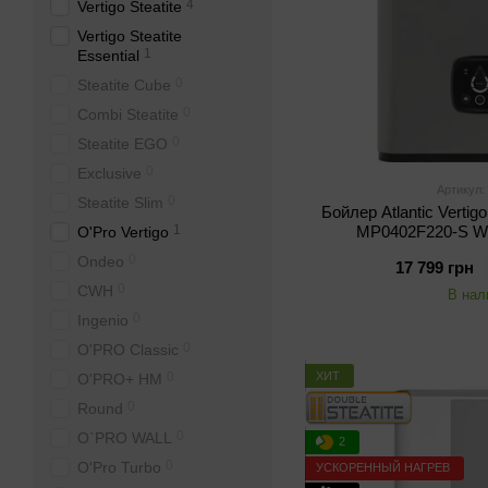
4
Vertigo Steatite
Vertigo Steatite
1
Essential
0
Steatite Cube
0
Combi Steatite
0
Steatite EGO
0
Exclusive
Артикул:
0
Steatite Slim
Бойлер Atlantic Vertigo
1
MP0402F220-S WD
O'Pro Vertigo
0
Ondeo
17 799 грн
0
CWH
В нал
0
Ingenio
0
O'PRO Classic
ХИТ
0
O'PRO+ HM
0
Round
0
O`PRO WALL
2
0
O'Pro Turbo
УСКОРЕННЫЙ НАГРЕВ