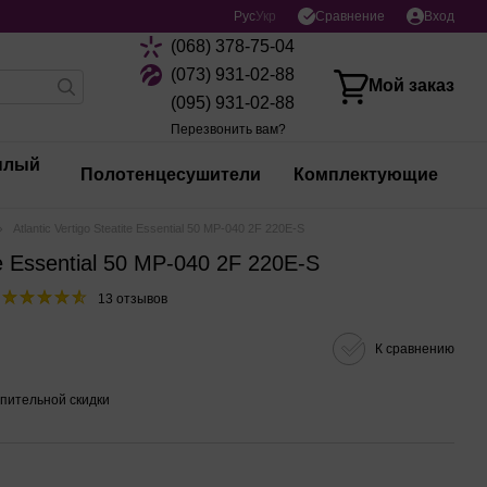
Сравнение
Рус
Укр
Вход
(068) 378-75-04
(073) 931-02-88
Мой заказ
(095) 931-02-88
Перезвонить вам?
плый
Полотенцесушители
Комплектующие
Atlantic Vertigo Steatite Essential 50 MP-040 2F 220E-S
ite Essential 50 MP-040 2F 220E-S
13 отзывов
К сравнению
пительной скидки