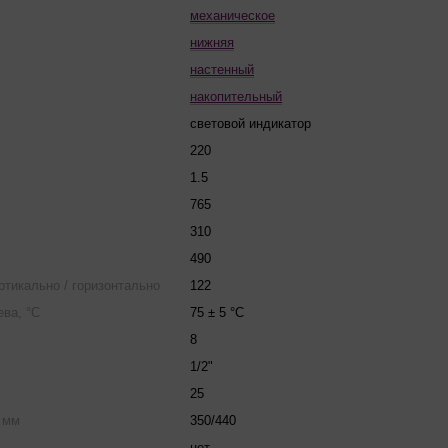
механическое
нижняя
настенный
накопительный
световой индикатор
220
1.5
765
310
490
ертикально / горизонтально
122
ва, °С
75 ± 5 °C
8
1/2"
25
 мм
350/440
нет