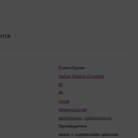
ится
Египет/Грузия
Vertigo Steatite Essential
40
40
сухой
прямоугольная
вертикально
,
горизонтально
Производитель
эмаль с содержанием циркония