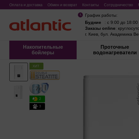
Перейти к основному контенту
Оплата и доставка
Обмен и возврат
Контакты
Сотрудничество
График работы:
Будние
: с 9:00 до 18:00
Заказы online
: круглосут
г. Киев, бул. Академика В
Накопительные
Проточные
бойлеры
водонагреватели
ХИТ
2
3