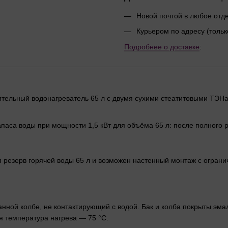
Новой почтой в любое от
Курьером по адресу (тольк
Подробнее о доставке
:
акопительный водонагреватель 65 л с двумя сухими стеатитовыми ТЭ
апаса воды при мощности 1,5 кВт для объёма 65 л: после полного р
я резерв горячей воды 65 л и возможен настенный монтаж с ограни
анной колбе, не контактирующий с водой. Бак и колба покрыты э
я температура нагрева — 75 °C.