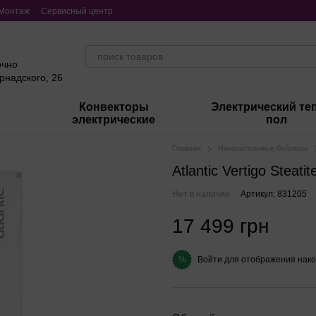
Монтаж
Сервисный центр
очно
ернадского, 26
Конвекторы
Электрический те
электрические
пол
Главная
Накопительные бойлеры
Atlantic Vertigo Steat
Нет в наличии
Артикул: 831205
17 499 грн
Войти
для отображения нако
%