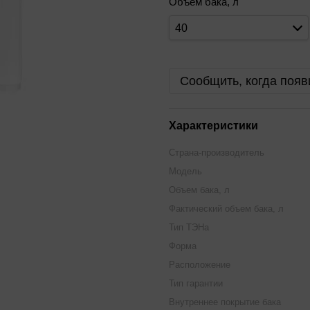
Объем бака, л
40
Сообщить, когда появ
Характеристики
Страна-производитель
Модель
Объем бака, л
Фактический объем бака, л
Тип ТЭНа
Форма
Расположение
Тип гарантии
Внутреннее покрытие бака