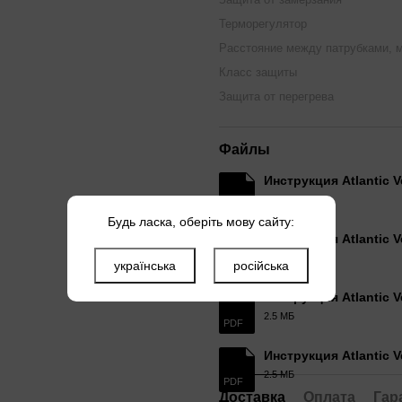
Терморегулятор
Расстояние между патрубками, 
Класс защиты
Защита от перегрева
Файлы
Инструкция Atlantic Ve
2.5 МБ
PDF
Будь ласка, оберіть мову сайту:
Инструкция Atlantic Ve
2.5 МБ
українська
російська
PDF
Инструкция Atlantic Ve
2.5 МБ
PDF
Инструкция Atlantic Ve
2.5 МБ
PDF
Доставка
Оплата
Гар