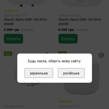
Артикул: 821517
Артикул: 821526
Atlantic Nanto SWH 15A M-N1
Atlantic Nanto SWH 15U M-N1
2000W
2000W
5 999 грн
6 099 грн
6 019 грн
6 119 грн
Купить
Купить
ХИТ
ХИТ
2
Будь ласка, оберіть мову сайту:
3
українська
російська
Артикул: at1061
Артикул: 821431