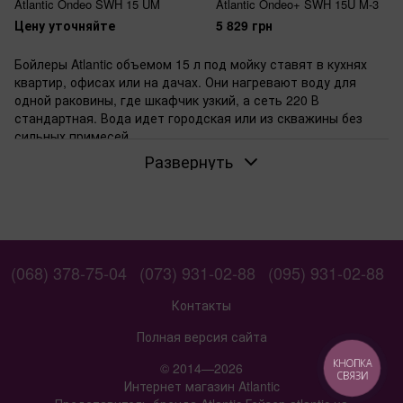
Atlantic Ondeo SWH 15 UM
Atlantic Ondeo+ SWH 15U M-3
Цену уточняйте
5 829 грн
Бойлеры Atlantic объемом 15 л под мойку ставят в кухнях
квартир, офисах или на дачах. Они нагревают воду для
одной раковины, где шкафчик узкий, а сеть 220 В
стандартная. Вода идет городская или из скважины без
сильных примесей.
Развернуть
Когда нужен бойлер под мойку на 15 литров
Объем 15 л хватает на 23 умывания или мытье посуды
поочередно. Сантехники монтируют такие модели настенно
под раковиной. Если шкафчик глубиной меньше 30 см,
бойлер помещается без проблем.
Для каких условий подходит верхняя
(068) 378-75-04
(073) 931-02-88
(095) 931-02-88
подводка труб
Контакты
Верхняя подводка удобна, когда трубы от раковины идут
сверху. Холодная вода входит, нагревается, горячая
Полная версия сайта
выходит через верхние патрубки. Это упрощает
КНОПКА
© 2014—2026
подключение в стандартных кухонных шкафах без лишних
СВЯЗИ
Интернет магазин Atlantic
углов.