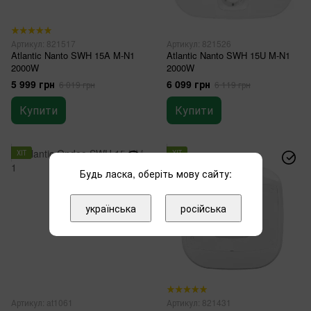
Артикул: 821517
Артикул: 821526
Atlantic Nanto SWH 15A M-N1
Atlantic Nanto SWH 15U M-N1
2000W
2000W
5 999 грн
6 099 грн
6 019 грн
6 119 грн
Купити
Купити
ХІТ
ХІТ
2
Будь ласка, оберіть мову сайту:
3
українська
російська
Артикул: at1061
Артикул: 821431