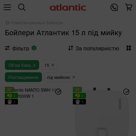
Накопичувальні бойлери
Бойлери Атлантик 15 л під мийку
Фільтр
За популярністю
2
Об'єм бака, л
15
Розташування
під мийкою
ХІТ
ХІТ
2
2
3
3