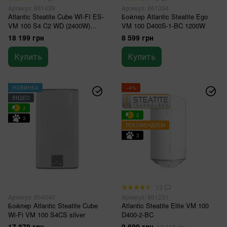
Артикул: 861439
Артикул: 861394
Atlantic Steatite Cube WI-FI ES-
Бойлер Atlantic Steatite Ego
VM 100 S4 C2 WD (2400W)
VM 100 D400S-1-BC 1200W
silver
18 199 грн
8 599 грн
Купить
Купить
НОВИНКА
−4%
ВИДЕО
2
2
3
РЕКОМЕНДУЕМ
3
13
Артикул: 864040
Артикул: 861231
Бойлер Atlantic Steatite Cube
Atlantic Steatite Elite VM 100
Wi-Fi VM 100 S4CS silver
D400-2-BC
17 879 грн
9 699 грн
10 119 грн