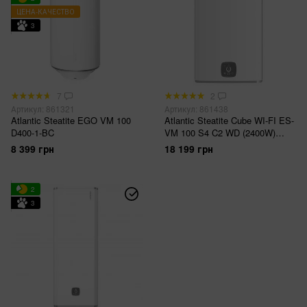
ЦЕНА-КАЧЕСТВО
3
7
2
Артикул: 861321
Артикул: 861438
Atlantic Steatite EGO VM 100
Atlantic Steatite Cube WI-FI ES-
D400-1-BC
VM 100 S4 C2 WD (2400W)
white
8 399 грн
18 199 грн
2
3