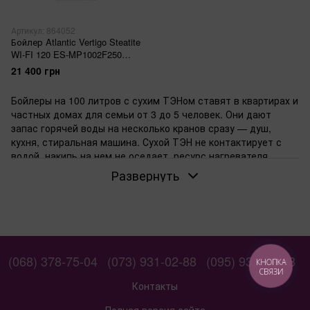
Артикул: 864052
Бойлер Atlantic Vertigo Steatite
WI-FI 120 ES-MP1002F250
(2250W) white
21 400 грн
Бойлеры на 100 литров с сухим ТЭНом ставят в квартирах и
частных домах для семьи от 3 до 5 человек. Они дают
запас горячей воды на несколько кранов сразу — душ,
кухня, стиральная машина. Сухой ТЭН не контактирует с
водой, накипь на нем не оседает, ресурс нагревателя
растягивается на годы.
Развернуть
Когда нужен бойлер на 100 литров с сухим
ТЭНом
Объем 100 литров покрывает нужды семьи или небольшого
офиса. Утром все принимают душ, днем работает стиралка
— вода не кончается. Монтажники в старых домах с
(068) 378-75-04
(073) 931-02-88
(095) 931-02-88
КНОПКА
несколькими санузлами рекомендуют именно такой размер,
СВЯЗИ
чтобы избежать жалоб на холодную воду.
Контакты
Для воды с повышенной жесткостью: почему