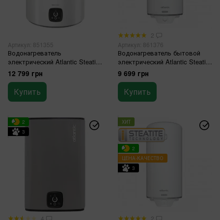
2
Артикул: 851355
Артикул: 861376
Водонагреватель
Водонагреватель бытовой
электрический Atlantic Steatite
электрический Atlantic Steatite
Genius VM 100 D400S-3E-C
Elite VM 100 D400S-2-BC
12 799 грн
9 699 грн
(1500W)
Купить
Купить
2
ХИТ
3
2
ЦЕНА-КАЧЕСТВО
3
4
2