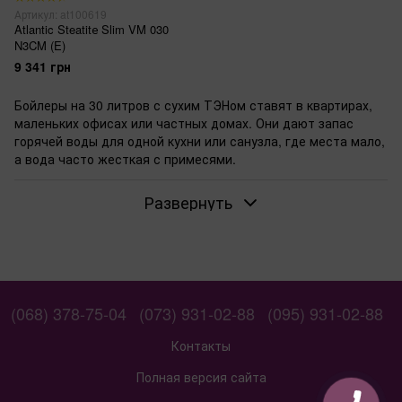
Артикул: at100619
Atlantic Steatitе Slim VM 030
N3CM (E)
9 341 грн
Бойлеры на 30 литров с сухим ТЭНом ставят в квартирах,
маленьких офисах или частных домах. Они дают запас
горячей воды для одной кухни или санузла, где места мало,
а вода часто жесткая с примесями.
Когда хватает бойлера на 30 литров
Развернуть
Один человек или пара моют посуду, принимают душ по
очереди. Объем 30 литров нагревается быстро. Сантехники
в таких случаях советуют нижнюю подводку труб — она
удобна под мойкой.
Если вода жесткая: преимущества сухого
(068) 378-75-04
(073) 931-02-88
(095) 931-02-88
ТЭНа
Сухой ТЭН в колбе не касается воды напрямую. Накипь
Контакты
оседает меньше, менять элемент приходится реже.
Механическое управление ручкой простое, без экранов.
Полная версия сайта