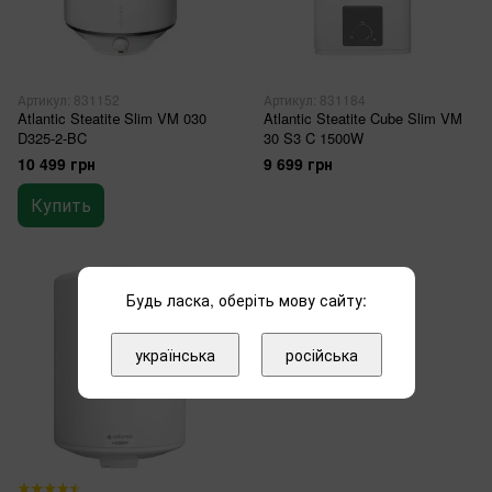
Артикул: 831152
Артикул: 831184
Atlantic Steatitе Slim VM 030
Atlantic Steatite Cube Slim VM
D325-2-BC
30 S3 C 1500W
10 499 грн
9 699 грн
Купить
Будь ласка, оберіть мову сайту:
українська
російська