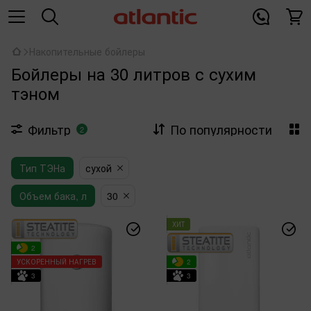
Накопительные бойлеры
Бойлеры на 30 литров с сухим
тэном
Фильтр
По популярности
2
Тип ТЭНа
сухой
Объем бака, л
30
ХИТ
2
УСКОРЕННЫЙ НАГРЕВ
2
3
3