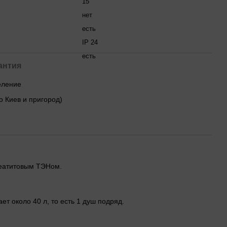
15
нет
есть
IP 24
есть
антия
деление
о Киев и пригород)
стеатитовым ТЭНом.
ет около 40 л, то есть 1 душ подряд.