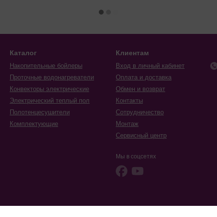
Каталог
Клиентам
Накопительные бойлеры
Вход в личный кабинет
Проточные водонагреватели
Оплата и доставка
Конвекторы электрические
Обмен и возврат
Электрический теплый пол
Контакты
Полотенцесушители
Сотрудничество
Комплектующие
Монтаж
Сервисный центр
Мы в соцсетях