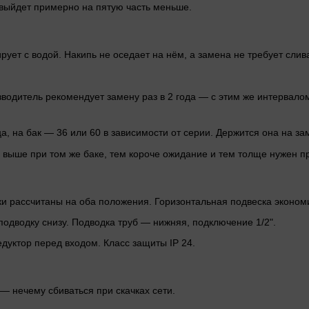
 выйдет примерно на пятую часть меньше.
ует с водой. Накипь не оседает на нём, а замена не требует слива
водитель рекомендует замену раз в 2 года — с этим же интервалом
а, на бак — 36 или 60 в зависимости от серии. Держится она на зам
а выше при том же баке, тем короче ожидание и тем толще нужен п
 рассчитаны на оба положения. Горизонтальная подвеска экономи
подводку снизу. Подводка труб — нижняя, подключение 1/2".
дуктор перед входом. Класс защиты IP 24.
— нечему сбиваться при скачках сети.