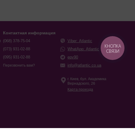
Контактная информация
(068) 378-75-04
Viber: Atlantic
КНОПКА
(073) 931-02-88
WhatApp: Atlantic
СВЯЗИ
(095) 931-02-88
epv90
info@atlantic.co.ua
Перезвонить вам?
г. Киев, бул. Академика
Вернадского, 26
Карта проезда