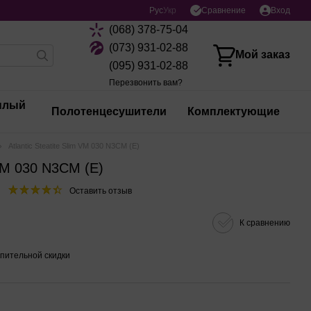
Сравнение
Рус
Укр
Вход
(068) 378-75-04
(073) 931-02-88
Мой заказ
(095) 931-02-88
Перезвонить вам?
плый
Полотенцесушители
Комплектующие
Atlantic Steatitе Slim VM 030 N3CM (E)
m VM 030 N3CM (E)
Оставить отзыв
К сравнению
пительной скидки