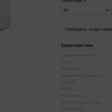
Объем бака, л
30
Сообщить, когда появ
Характеристики
Страна-производитель
Модель
Объем бака, л
Фактический объем бака, л
Тип ТЭНа
Форма
Расположение
Внутреннее покрытие бака
Управление