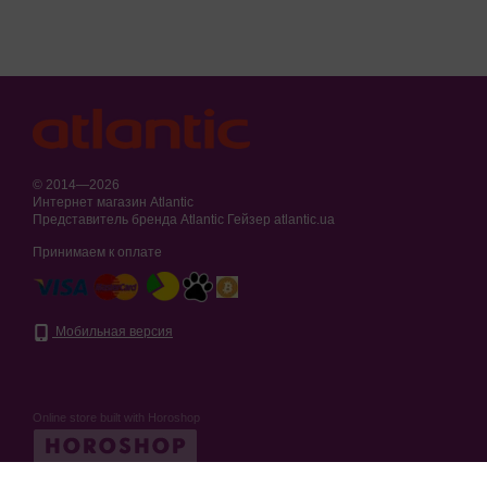
© 2014—2026
Интернет магазин Atlantic
Представитель бренда Atlantic Гейзер atlantic.ua
Принимаем к оплате
Мобильная версия
Online store built with Horoshop