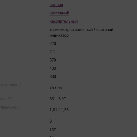
нижняя
настенный
накопительный
термометр стрелочный / световой
индикатор
220
2.1
579
400
380
ртикально /
75 / 55
ва, °С
65 ± 5 °C
тикально /
1,01 / 1,35
8
1/2"