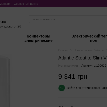
Монтаж
Сервисный центр
очно
ернадского, 26
Конвекторы
Электрический те
электрические
пол
Главная
Накопительные бойлеры
Atlantic Steatitе Sli
Нет в наличии
Артикул: at100619
9 341 грн
Войти
для отображения нако
%