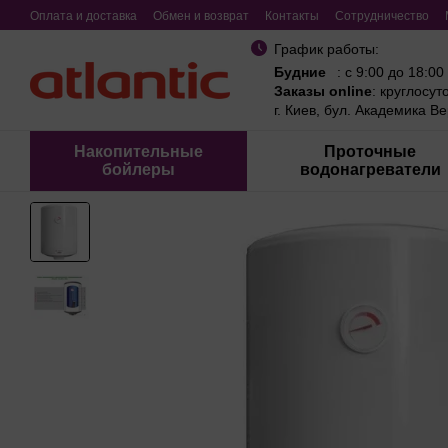
Перейти к основному контенту
Оплата и доставка
Обмен и возврат
Контакты
Сотрудничество
График работы:
Будние
: с 9:00 до 18:00
Заказы online
: круглосут
г. Киев, бул. Академика В
Накопительные
Проточные
бойлеры
водонагреватели