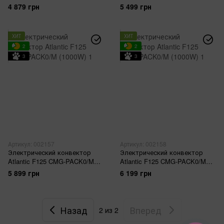
(1000W)
(1500W)
4 879 грн
5 499 грн
ХИТ
ХИТ
2
2
3
3
Артикул: 002157
Артикул: 002158
Электрический конвектор
Электрический конвектор
Atlantic F125 CMG-PACK0/M
Atlantic F125 CMG-PACK0/M
(2000W)
(2500W)
5 899 грн
6 199 грн
Назад
Вперед
2
из 2