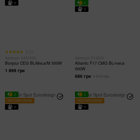
3
2
3
2
Артикул: 6491020
Артикул: 513605
Bonjour CEG BL-Meca/M 500W
Atlantic F17 CMG BL-meca
500W
1 899 грн
686 грн
1 573 грн
2
2
РЕКОМЕНДУЕМ
РЕКОМЕНДУЕМ
3
3