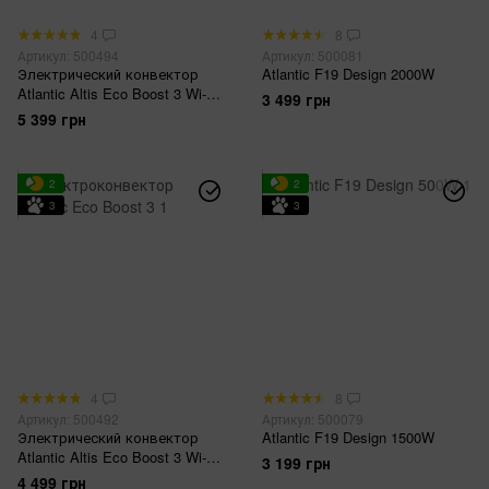
4
8
Артикул: 500494
Артикул: 500081
Электрический конвектор
Atlantic F19 Design 2000W
Atlantic Altis Eco Boost 3 Wi-Fi
3 499 грн
CHG-BD1/Wi-Fi 2000W
5 399 грн
2
2
3
3
4
8
Артикул: 500492
Артикул: 500079
Электрический конвектор
Atlantic F19 Design 1500W
Atlantic Altis Eco Boost 3 Wi-Fi
3 199 грн
CHG-BD1/Wi-Fi 1000W
4 499 грн