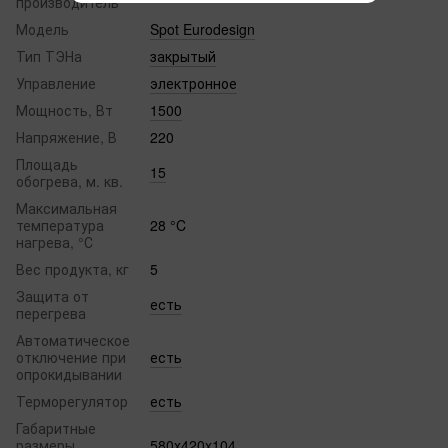
производитель
Модель
Spot Eurodesign
Тип ТЭНа
закрытый
Управление
электронное
Мощность, Вт
1500
Напряжение, В
220
Площадь
15
обогрева, м. кв.
Максимальная
температура
28 °C
нагрева, °С
Вес продукта, кг
5
Защита от
есть
перегрева
Автоматическое
отключение при
есть
опрокидывании
Терморегулятор
есть
Габаритные
размеры
580х420x104