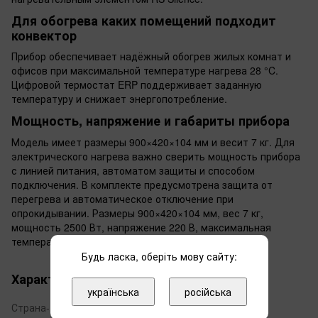
Для обогрева каких помещений подходит
конвектор
Прибор обеспечивает надёжный обогрев жилых комнат и
офисов при максимальной температуре нагрева 28 °C.
Цифровой термостат ERP поддерживает заданную
температуру и снижает энергопотребление.
Мощность, напряжение и габариты прибора
Модель имеет размеры 900×420×104 мм и весит 7 кг. Для
электрического нагрева важно сверить мощность прибора
с линией питания, автоматом защиты и способом
подключения. В комплекте предусмотрена защита от
перегрева и автоматическое отключение при
опрокидывании. Размеры 900×420×104 мм, вес 7 кг,
мощность 2500 Вт, напряжение 220 В, максимальная
температура 28 °C.
Будь ласка, оберіть мову сайту:
Характеристики
українська
російська
Страна-
Франция