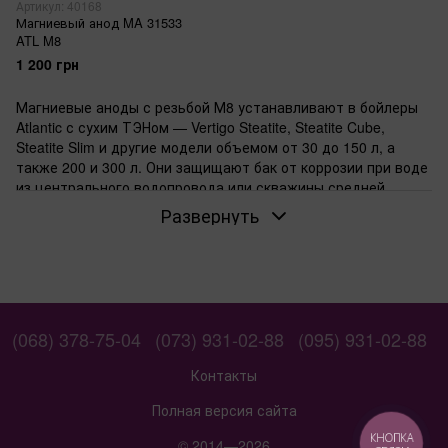
Артикул: 40168
Магниевый анод MA 31533
ATL M8
1 200 грн
Магниевые аноды с резьбой М8 устанавливают в бойлеры
Atlantic с сухим ТЭНом — Vertigo Steatite, Steatite Cube,
Steatite Slim и другие модели объемом от 30 до 150 л, а
также 200 и 300 л. Они защищают бак от коррозии при воде
из центрального водопровода или скважины средней
жесткости в квартирах, домах, отелях.
Развернуть
Когда нужен анод для сухого ТЭНа
В бойлерах с сухим ТЭНом нагревательный элемент не
касается воды напрямую — он в колбе. Анод крепится
отдельно и жертвует собой ради защиты эмали бака. Если
ТЭН мокрый — анод другого типа, иначе не встанет.
(068) 378-75-04
(073) 931-02-88
(095) 931-02-88
Для каких моделей Atlantic подходят эти
Контакты
аноды
Резьба М8 сочетается с
Vertigo Steatite
, Vertigo Steatite
Полная версия сайта
Essential,
Steatite Cube
, Steatite EGO, Exclusive, Steatite Slim,
КНОПКА
© 2014—2026