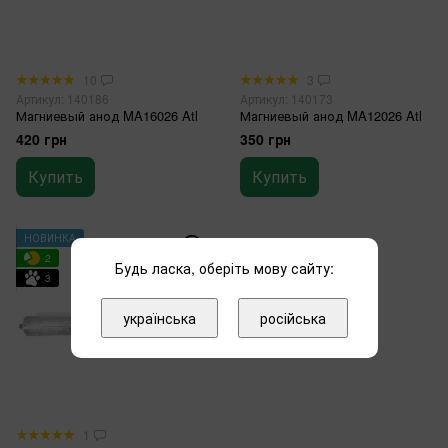
10
3
Артикул: 140186
Артикул: 140173
Магниевый анод MA16026 Atl
Магниевый анод MA12026 Atl
420 грн
350 грн
Купить
Купить
НОВИНКА
2
Будь ласка, оберіть мову сайту:
3
українська
російська
1