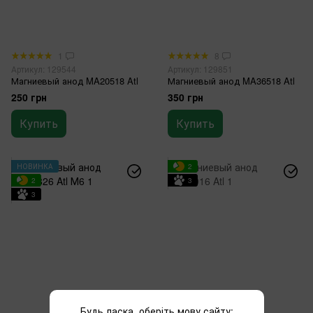
1
8
Артикул: 129544
Артикул: 129851
Магниевый анод MA20518 Atl
Магниевый анод MA36518 Atl
250 грн
350 грн
Купить
Купить
НОВИНКА
2
2
3
3
Будь ласка, оберіть мову сайту: