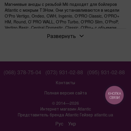
Магниевые аноды с резьбой М6 подходят для бойлеров
Atlantic с мокрым ТЭНом. Они устанавливаются в модели
O'Pro Vertigo, Ondeo, CWH, Ingenio, O'PRO Classic, O'PRO+
HM, Round, O`PRO WALL, O'Pro Turbo, O'PRO Slim, O'ProP,
Vertigo Basic, Central Domestic, Classic, O'Pro+ с объемом
бака от 30 до 50 л, от 30 до 150 л или от 80 до 150 л.
Развернуть
Для каких моделей бойлеров подходит анод
для мокрого ТЭНа
Проверяйте модель вашего бойлера в списке: Ondeo, CWH,
Ingenio или O'Pro Vertigo. Если бойлер из этой линейки с
мокрым ТЭНом, анод защитит бак от корозии. В
бойлерах
(068) 378-75-04
(073) 931-02-88
(095) 931-02-88
Ondeo
анод вкручивается напрямую в фланец, без
дополнительных переходников.
Контакты
Если у вас резьба М6: сумісність анода
Полная версия сайта
КНОПКА
СВЯЗИ
Резьба М6 — стандарт для многих компактных бойлеров
© 2014—2026
Atlantic с мокрым ТЭНом. Перед покупкой снимите старый
Интернет магазин Atlantic
анод и измерьте диаметр резьбы. Если диаметр 6 мм, этот
Представитель бренда Atlantic Гейзер atlantic.ua
анод встанет без проблем. Для бойлеров с резьбой М8
ищите
аноды с М8
.
Рус
Укр
Когда нужен анод для бака объемом от 30 до