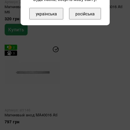
Артикул: 298511
Артикул: at1145
Магниевый анод MA17826 Atl
Магниевый анод MA25016 Atl
М6
465 грн
українська
російська
320 грн
Купить
2
3
Артикул: at1146
Магниевый анод MA40016 Atl
797 грн