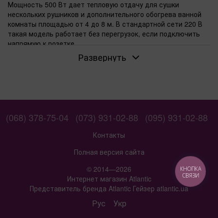
Мощность 500 Вт дает тепловую отдачу для сушки
нескольких рушников и дополнительного обогрева ванной
комнаты площадью от 4 до 8 м. В стандартной сети 220 В
такая модель работает без перегрузок, если подключить
напрямую к розетке.
Развернуть
Когда достаточно полотенцесушителя на 500
Вт
Выбирают 500 Вт, если нужно подсушить несколько
рушников и подогреть воздух в ванной. Для семей из 2-3
человек в квартирах без центрального отопления это
покрывает повседневные нужды. При слабой электросети
(068) 378-75-04
(073) 931-02-88
(095) 931-02-88
полотенцесушители на 300 Вт
нагружают меньше.
Контакты
Для каких площ подходит мощность 500 Вт
От 4 до 8 м — типичный диапазон для таких моделей. В
Полная версия сайта
маленькой ванной рушники высыхают за пару часов, воздух
© 2014—2026
КНОПКА
становится теплее. При потолках выше 2,5 м эффект
СВЯЗИ
Интернет магазин Atlantic
слабее, проверяйте высоту установки.
Представитель бренда Atlantic Гейзер atlantic.ua
Если нужен дополнительный обогрев в ванной
Рус
Укр
500 Вт поднимает температуру на несколько градусов в