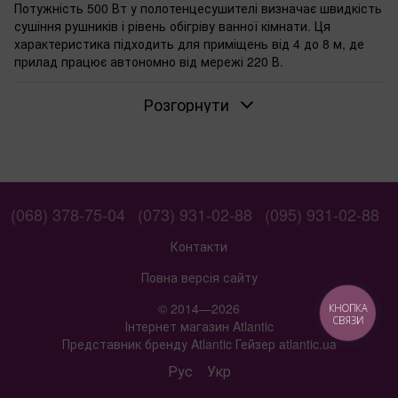
Потужність 500 Вт у полотенцесушителі визначає швидкість
сушіння рушників і рівень обігріву ванної кімнати. Ця
характеристика підходить для приміщень від 4 до 8 м, де
прилад працює автономно від мережі 220 В.
Коли достатньо полотенцесушителя на 500 Вт
Розгорнути
Оберіть таку потужність, якщо ванна до 8 м і основне
завдання — сушити рушники для 2-3 осіб. Прилад прогріває
поверхню до робочої температури за 2030 хвилин. У
міжсезоння він додає тепла, але не замінить повноцінний
обігрівач.
Для яких площ підходить потужність 500 Вт
(068) 378-75-04
(073) 931-02-88
(095) 931-02-88
Від 4 до 8 м — типовий діапазон для стандартних ванних в
Контакти
квартирах. Якщо висота стелі стандартна (2,5 м),
тепловіддача покриває потребу в підігріві повітря. Для
Повна версія сайту
менших приміщень обирайте
моделі на 300 Вт
— вони
© 2014—2026
КНОПКА
витрачають менше електроенергії.
СВЯЗИ
Інтернет магазин Atlantic
Якщо потрібен додатковий обігрів у ванній
Представник бренду Atlantic Гейзер atlantic.ua
У приватних будинках без центрального опалення 500 Вт
Рус
Укр
дають комфортну температуру для ранкового душу.