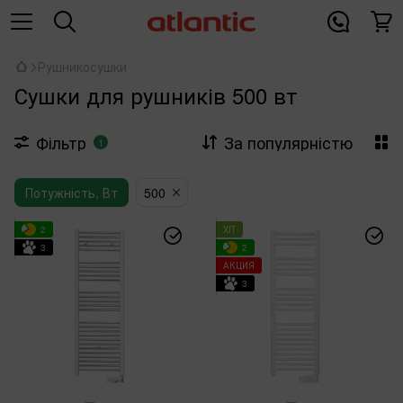
Рушникосушки
Сушки для рушників 500 вт
Фільтр
За популярністю
1
Потужність, Вт
500
2
ХІТ
3
2
АКЦИЯ
3