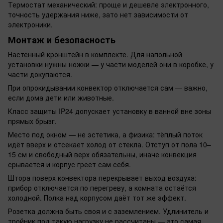
Термостат механический: проще и дешевле электронного,
точность удержания ниже, зато нет зависимости от
электроники.
Монтаж и безопасность
Настенный кронштейн в комплекте. Для напольной
установки нужны ножки — у части моделей они в коробке, у
части докупаются.
При опрокидывании конвектор отключается сам — важно,
если дома дети или животные.
Класс защиты IP24 допускает установку в ванной вне зоны
прямых брызг.
Место под окном — не эстетика, а физика: тёплый поток
идёт вверх и отсекает холод от стекла. Отступ от пола 10–
15 см и свободный верх обязательны, иначе конвекция
срывается и корпус греет сам себя.
Штора поверх конвектора перекрывает выход воздуха:
прибор отключается по перегреву, а комната остаётся
холодной. Полка над корпусом даёт тот же эффект.
Розетка должна быть своя и с заземлением. Удлинитель и
тройник под такую нагрузку не рассчитаны — это самая