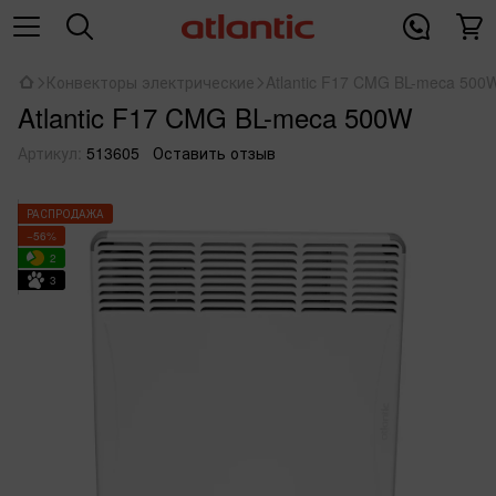
Конвекторы электрические
Atlantic F17 CMG BL-meca 500
Atlantic F17 CMG BL-meca 500W
Артикул:
513605
Оставить отзыв
РАСПРОДАЖА
−56%
2
3