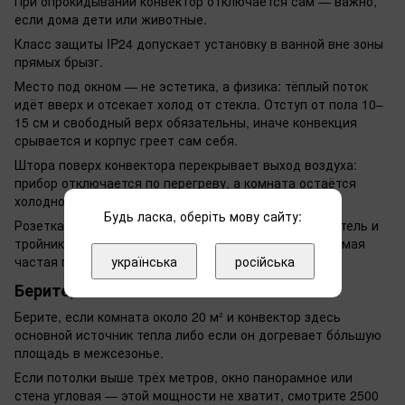
При опрокидывании конвектор отключается сам — важно,
если дома дети или животные.
Класс защиты IP24 допускает установку в ванной вне зоны
прямых брызг.
Место под окном — не эстетика, а физика: тёплый поток
идёт вверх и отсекает холод от стекла. Отступ от пола 10–
15 см и свободный верх обязательны, иначе конвекция
срывается и корпус греет сам себя.
Штора поверх конвектора перекрывает выход воздуха:
прибор отключается по перегреву, а комната остаётся
холодной. Полка над корпусом даёт тот же эффект.
Будь ласка, оберіть мову сайту:
Розетка должна быть своя и с заземлением. Удлинитель и
тройник под такую нагрузку не рассчитаны — это самая
українська
російська
частая причина оплавленных вилок.
Берите, если
Берите, если комната около 20 м² и конвектор здесь
основной источник тепла либо если он догревает бо́льшую
площадь в межсезонье.
Если потолки выше трёх метров, окно панорамное или
стена угловая — этой мощности не хватит, смотрите 2500