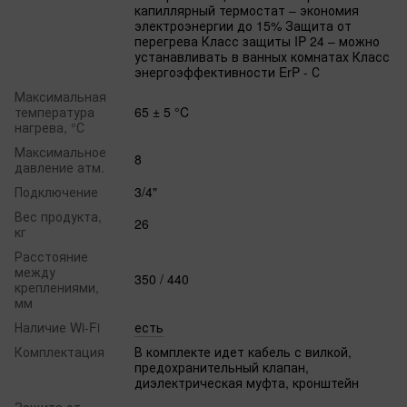
капиллярный термостат – экономия
электроэнергии до 15% Защита от
перегрева Класс защиты IP 24 – можно
устанавливать в ванных комнатах Класс
энергоэффективности ErP - С
Максимальная
температура
65 ± 5 °C
нагрева, °С
Максимальное
8
давление атм.
Подключение
3/4"
Вес продукта,
26
кг
Расстояние
между
350 / 440
креплениями,
мм
Наличие Wi-Fi
есть
Комплектация
В комплекте идет кабель с вилкой,
предохранительный клапан,
диэлектрическая муфта, кронштейн