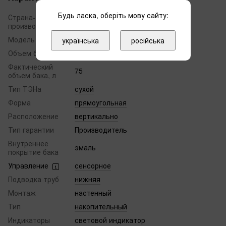
Будь ласка, оберіть мову сайту:
Страна-
Египет
производитель
Модель
Steatite Cube
українська
російська
Объем бака, л
75
Фактический
75
объем бака, л
Тип ТЭНа
сухой
Форма
прямоугольная
Расположение
вертикально
Тип гарантии
Производитель
Внутреннее
эмаль
покрытие бака
Управление
сенсорное
Подводка труб
нижняя
Монтаж
настенный
Тип
накопительный
Индикаторы
световой индикатор