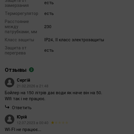
Защита от
есть
замерзания
Терморегулятор
есть
Расстояние
между
230
патрубками, мм
Класс защиты
IP24, II класс электрозащиты
Защита от
есть
перегрева
Отзывы
2
Сергій
21.02.2026 в 21:48
Бойлер на 150 літрів дає води як наче він на 50.
Wifi так і не працює.
Ответить
Юрій
12.07.2023 в 00:40
WI-FI не працює...