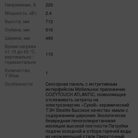
Напряжение, В
220
Мощность, кВт
2.4
Высота, мм
712
Глубина, мм
516
Ширина, мм
490
Время нагрева
от 15 до 65 °С,
115
вертикально /
горизонтально
Количество
1
ТЭНов
Особенности
Сенсорная панель с интуитивным
интерфейсом Мобильное приложение
COZYTOUCH ATLANTIC, позволяющее
отслеживать затраты на
электроэнергию «Сухой» керамический
ТЭН Steatite Высокое качество эмали с
содержанием циркония Экологически
безвредная пенополиуретановая
изоляция высокой плотности Патрубки
подачи холодной и отбора горячей воды
из нержавеющей стали Сверхточный