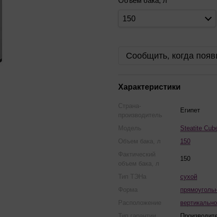
Объем бака, л
150
Сообщить, когда появ
Характеристики
Страна-
Египет
производитель
Модель
Steatite Cub
Объем бака, л
150
Фактический
150
объем бака, л
Тип ТЭНа
сухой
Форма
прямоуголь
Расположение
вертикально
Тип гарантии
Производит