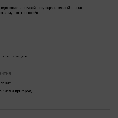
 идет кабель с вилкой, предохранительный клапан,
ская муфта, кронштейн
асс электрозащиты
антия
деление
о Киев и пригород)