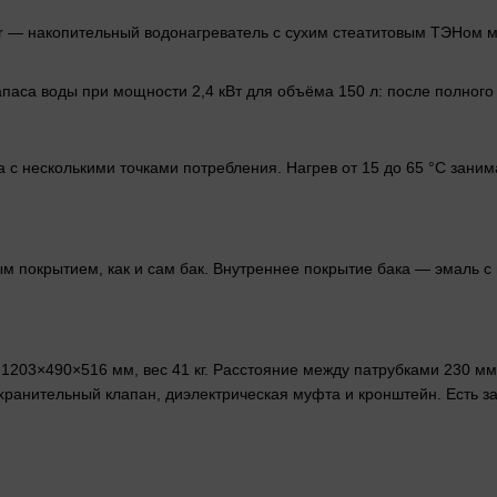
ilver — накопительный водонагреватель с сухим стеатитовым ТЭНом
апаса воды при мощности 2,4 кВт для объёма 150 л: после полного
 с несколькими точками потребления. Нагрев от 15 до 65 °C зани
м покрытием, как и сам бак. Внутреннее покрытие бака — эмаль с
 1203×490×516 мм, вес 41 кг. Расстояние между патрубками 230 
охранительный клапан, диэлектрическая муфта и кронштейн. Есть з