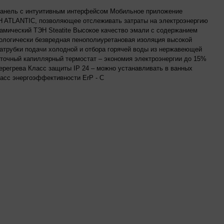
панель с интуитивным интерфейсом Мобильное приложение
ATLANTIC, позволяющее отслеживать затраты на электроэнергию
амический ТЭН Steatite Высокое качество эмали с содержанием
ологически безвредная пенополиуретановая изоляция высокой
атрубки подачи холодной и отбора горячей воды из нержавеющей
точный капиллярный термостат – экономия электроэнергии до 15%
ерегрева Класс защиты IP 24 – можно устанавливать в ванных
асс энергоэффективности ErP - С