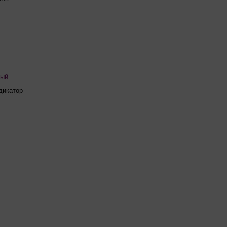
ный
дикатор