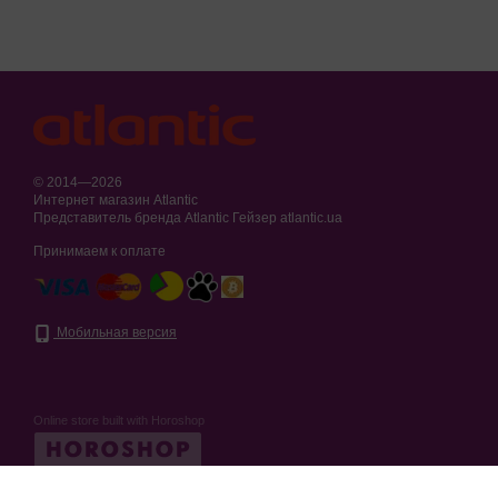
© 2014—2026
Интернет магазин Atlantic
Представитель бренда Atlantic Гейзер atlantic.ua
Принимаем к оплате
Мобильная версия
Online store built with Horoshop