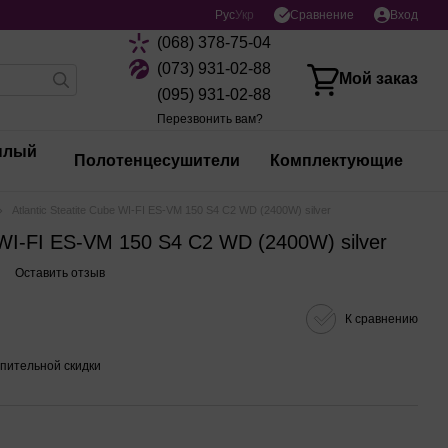
Сравнение
Рус
Укр
Вход
(068) 378-75-04
(073) 931-02-88
Мой заказ
(095) 931-02-88
Перезвонить вам?
плый
Полотенцесушители
Комплектующие
Atlantic Steatite Cube WI-FI ES-VM 150 S4 C2 WD (2400W) silver
e WI-FI ES-VM 150 S4 C2 WD (2400W) silver
Оставить отзыв
К сравнению
пительной скидки