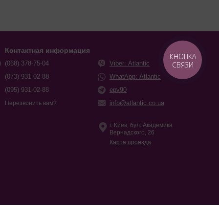
Контактная информация
КНОПКА
(068) 378-75-04
Viber: Atlantic
СВЯЗИ
(073) 931-02-88
WhatApp: Atlantic
(095) 931-02-88
epv90
info@atlantic.co.ua
Перезвонить вам?
г. Киев, бул. Академика
Вернадского, 26
Карта проезда