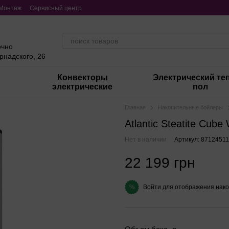
Монтаж
Сервисный центр
очно
ернадского, 26
Конвекторы
Электрический те
электрические
пол
Главная
Накопительные бойлеры
Atlantic Steatite Cub
Нет в наличии
Артикул: 87124511
22 199 грн
Войти
для отображения нако
%