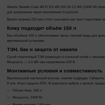
Atlantic Steatite Cube WI-FI ES-VM 150 S4 C2 WD (2400 W) s
для управления через приложение Cozytouch.
Время нагрева 220 мин стоит учитывать как темп подготовки з
Кому подходит объём 150 л
Бак объёмом 150 л обеспечивает запас горячей воды для дома
вертикальной установки.
ТЭН, бак и защита от накипи
Сухой стеатитовый ТЭН размещён в стальной колбе с эмалевы
Мощность — 2,4 кВт при напряжении 220 В.
Монтажные условия и совместимость
Вертикальный настенный монтаж, нижняя подводка. Габариты
8 атм. Класс защиты IP24. В комплекте кабель с вилкой, пред
Объём бака: 150 л
Мощность: 2400 Вт
Время нагрева: 148 мин