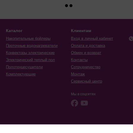
Каталог
Клиентам
Накопительные бойлеры
Вход в личный кабинет
Проточные водонагреватели
Оплата и доставка
Конвекторы электрические
Обмен и возврат
Электрический теплый пол
Контакты
Полотенцесушители
Сотрудничество
Комплектующие
Монтаж
Сервисный центр
Мы в соцсетях