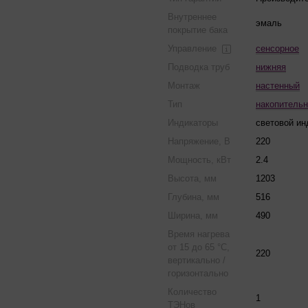
Внутреннее
эмаль
покрытие бака
Управление
сенсорное
Подводка труб
нижняя
Монтаж
настенный
Тип
накопитель
Индикаторы
световой ин
Напряжение, В
220
Мощность, кВт
2.4
Высота, мм
1203
Глубина, мм
516
Ширина, мм
490
Время нагрева
от 15 до 65 °С,
220
вертикально /
горизонтально
Количество
1
ТЭНов