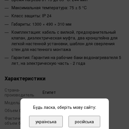
Максимальная температура: 75 ± 5 °C
Класс защиты: IP 24
Габариты: 1300 × 490 × 310 мм
Комплектация: кабель с вилкой, предохранительный
клапан, диэлектрическая муфта, два кронштейна для
легкой настенной установки, шаблон для сверления
стен для настенного монтажа
Гарантия: Гарантия на рабочие баки водонагревателя 5
лет, на электрическую часть - 2 года
Характеристики
Страна-
Египет
производитель
Модель
O'Pro Vertigo
Будь ласка, оберіть мову сайту:
Объем бака, л
80
Фактический
80
українська
російська
объем бака, л