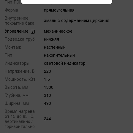
Тип ТЭНа
мокрый
Форма
прямоугольная
Внутреннее
эмаль с содержанием циркония
покрытие бака
Управление
механическое
Подводка труб
нижняя
Монтаж
настенный
Тип
накопительный
Индикаторы
световой индикатор
Напряжение, В
220
Мощность, кВт
1.5
Высота, мм
1300
Глубина, мм
310
Ширина, мм
490
Время нагрева
от 15 до 65 °С,
244
вертикально /
горизонтально