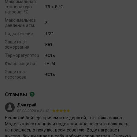
Максимальная
температура
75 ± 5 °C
нагрева, °С
Максимальное
8
давление атм.
Подключение
1/2"
Защита от
нет
замерзания
Терморегулятор
есть
Класс защиты
IP 24
Защита от
есть
перегрева
Отзывы
2
Дмитрий
02.08.2020 в 21:13
Неплохой бойлер, причем и не дорогой, что тоже важно.
Модель качественная и надежная, мне пока что пожалеть
не пришлось о покупке, всем советую. Воду нагревает
шустро, бак вмещает в себя добрых сорок литров. Каких-то